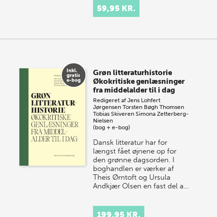
59,95 KR.
Grøn litteraturhistorie
Økokritiske genlæsninger
fra middelalder til i dag
Redigeret af
Jens Lohfert
Jørgensen
Torsten Bøgh Thomsen
Tobias Skiveren
Simona Zetterberg-
Nielsen
(bog + e-bog)
Dansk litteratur har for
længst fået øjnene op for
den grønne dagsorden. I
boghandlen er værker af
Theis Ørntoft og Ursula
Andkjær Olsen en fast del a…
199,95 KR.