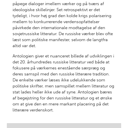
påpege dialoger imellem værker og på tværs af
ideologiske skillelinjer. Set retrospektivt er det
tydeligt, i hvor høj grad den kolde krigs polarisering
mellem to konkurrerende verdensopfattelser
påvirkede den internationale modtagelse af den
sovjetrussiske litteratur. De russiske værker blev ofte
læst som politiske manifester, selvom de langtfra
altid var det.
Antologien giver et nuanceret billede af udviklingen i
det 20. århundredes russiske litteratur ved både at
fokusere på værkernes enestående særpræg og
deres samspil med den russiske litterære tradition.
De enkelte værker læses ikke udelukkende som
politiske skrifter, men samspillet mellem litteratur og
stat lades heller ikke ude af syne. Antologien bæres
af begejstring for den russiske litteratur og et ønske
om at give den en mere markant placering på det
litterære verdenskort.