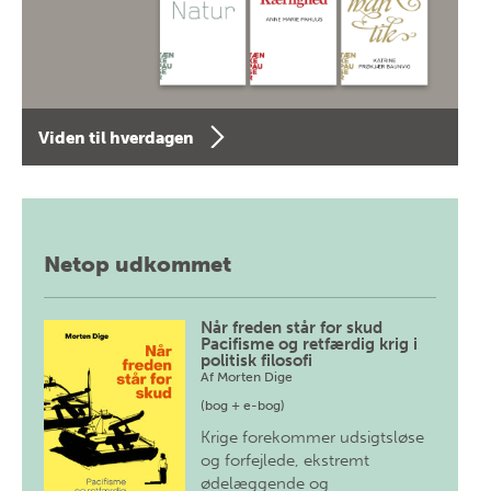
Viden til hverdagen
Netop udkommet
Når freden står for skud
Pacifisme og retfærdig krig i
politisk filosofi
Af
Morten Dige
(bog + e-bog)
Krige forekommer udsigtsløse
og forfejlede, ekstremt
ødelæggende og