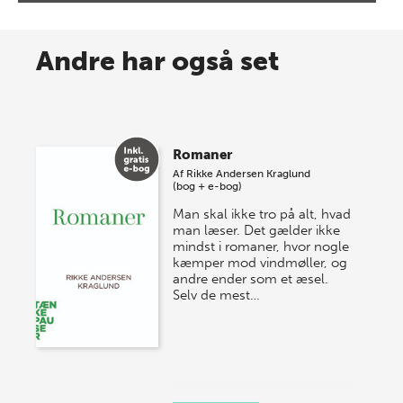
8 maj 2026
Spar op til 70% til sommer-
Andre har også set
lagersalg!
Vi gentager succesen og inviterer igen i år til vores
store sommer-lagersalg, så sæt kryds i kalenderen
Romaner
onsdag den 10. j…
Af
Rikke Andersen Kraglund
(bog + e-bog)
Man skal ikke tro på alt, hvad
man læser. Det gælder ikke
mindst i romaner, hvor nogle
kæmper mod vindmøller, og
andre ender som et æsel.
Selv de mest…