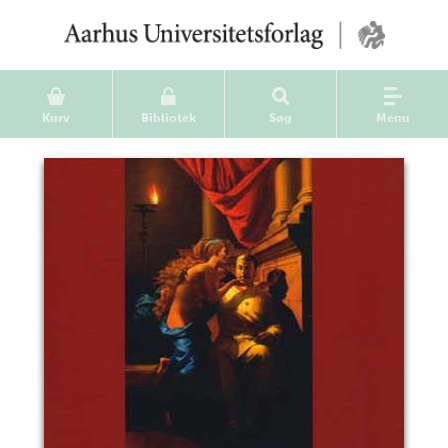
Kurv
Bibliotek
Søg
Menu