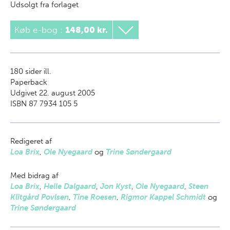
Udsolgt fra forlaget
Køb e-bog
:
148,00 kr.
180
sider ill.
Paperback
Udgivet 22. august 2005
ISBN 87 7934 105 5
Redigeret af
Loa Brix
,
Ole Nyegaard
og
Trine Søndergaard
Med bidrag af
Loa Brix
,
Helle Dalgaard
,
Jon Kyst
,
Ole Nyegaard
,
Steen
Klitgård Povlsen
,
Tine Roesen
,
Rigmor Kappel Schmidt
og
Trine Søndergaard