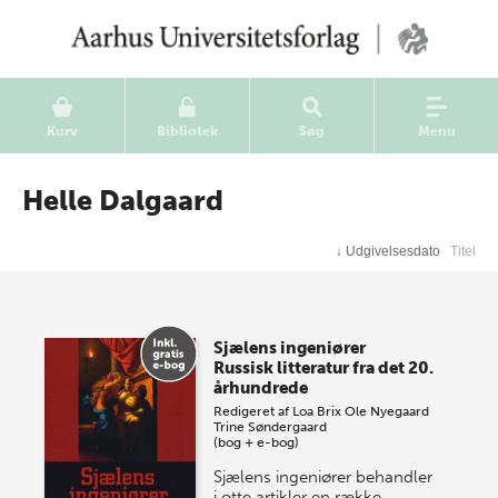
Kurv
Bibliotek
Søg
Menu
Helle Dalgaard
↓
Udgivelsesdato
Titel
Sjælens ingeniører
Russisk litteratur fra det 20.
århundrede
Redigeret af
Loa Brix
Ole Nyegaard
Trine Søndergaard
(bog + e-bog)
Sjælens ingeniører behandler
i otte artikler en række