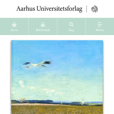
Kurv
Bibliotek
Søg
Menu