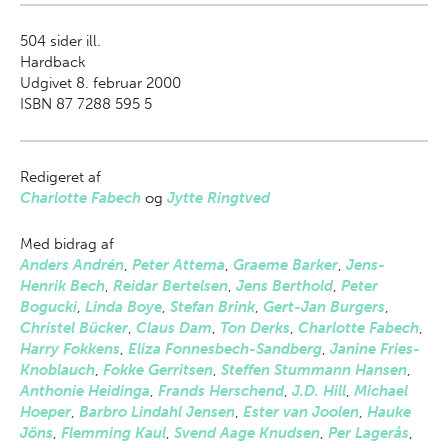
504
sider ill.
Hardback
Udgivet 8. februar 2000
ISBN 87 7288 595 5
Redigeret af
Charlotte Fabech
og
Jytte Ringtved
Med bidrag af
Anders Andrén
,
Peter Attema
,
Graeme Barker
,
Jens-
Henrik Bech
,
Reidar Bertelsen
,
Jens Berthold
,
Peter
Bogucki
,
Linda Boye
,
Stefan Brink
,
Gert-Jan Burgers
,
Christel Bücker
,
Claus Dam
,
Ton Derks
,
Charlotte Fabech
,
Harry Fokkens
,
Eliza Fonnesbech-Sandberg
,
Janine Fries-
Knoblauch
,
Fokke Gerritsen
,
Steffen Stummann Hansen
,
Anthonie Heidinga
,
Frands Herschend
,
J.D. Hill
,
Michael
Hoeper
,
Barbro Lindahl Jensen
,
Ester van Joolen
,
Hauke
Jöns
,
Flemming Kaul
,
Svend Aage Knudsen
,
Per Lagerås
,