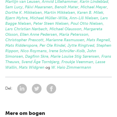
Martijn van Leusen
,
Arnvid Lillehammer
,
Karin Lindeblad
,
Sam Lucy
,
Päivi Maaranen
,
Benoît Mater
,
Michael Meyer
,
Dorthe K. Mikkelsen
,
Martin Mikkelsen
,
Karen B. Milek
,
Bjørn Myhre
,
Michael Müller-Wille
,
Ann-Lili Nielsen
,
Lars
Bagge Nielsen
,
Peter Steen Nielsen
,
Poul Otto Nielsen
,
Lars Christian Nørbach
,
Michael Olausson
,
Margareta
Olsson
,
Ellen Anne Pedersen
,
Maria Petersson
,
Christopher Prescott
,
Marianne Rasmussen
,
Mats Regnell
,
Mats Ridderspore
,
Per Ole Rindel
,
Jytte Ringtved
,
Stephen
Rippon
,
Nico Roymans
,
Irene Schrüfer-Kolb
,
John
Simonsen
,
Dagfinn Skre
,
Marie Louise Stig Sørensen
,
Frans
Theuws
,
Svend Åge Tornbjerg
,
Froukje Veenman
,
Lasse
Wallin
,
Mats Widgren
og
W. Haio Zimmermann
Del:
Mere om bogen