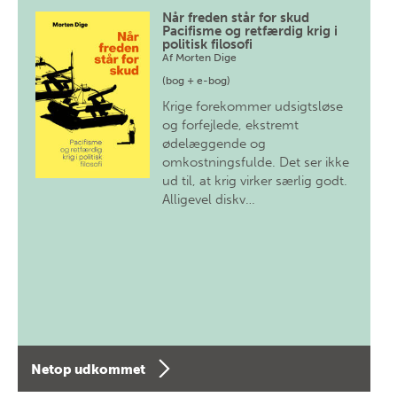
Når freden står for skud
Pacifisme og retfærdig krig i
politisk filosofi
Af
Morten Dige
(bog + e-bog)
Krige forekommer udsigtsløse
og forfejlede, ekstremt
ødelæggende og
omkostningsfulde. Det ser ikke
ud til, at krig virker særlig godt.
Alligevel diskv…
Netop udkommet