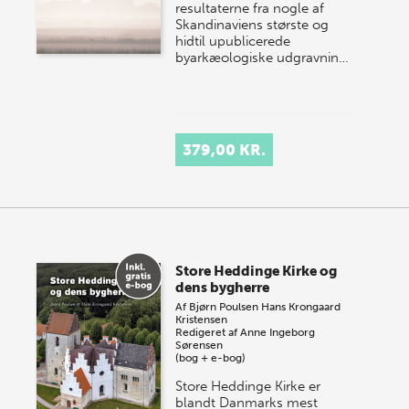
resultaterne fra nogle af
Skandinaviens største og
hidtil upublicerede
byarkæologiske udgravnin…
379,00 KR.
Store Heddinge Kirke og
dens bygherre
Af
Bjørn Poulsen
Hans Krongaard
Kristensen
Redigeret af
Anne Ingeborg
Sørensen
(bog + e-bog)
Store Heddinge Kirke er
blandt Danmarks mest