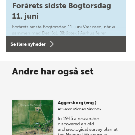
Forårets sidste Bogtorsdag
11. juni
Forårets sidste Bogtorsdag 11. juni Vær med, når vi
sammen med Det Kgl. Bibliotek i Aarhus fejrer
forfatterne bag vores nyes…
Se flere nyheder
8 maj 2026
Spar op til 70% til sommer-
Andre har også set
lagersalg!
Vi gentager succesen og inviterer igen i år til vores
store sommer-lagersalg, så sæt kryds i kalenderen
Aggersborg (eng.)
onsdag den 10. j…
Af
Søren Michael Sindbæk
In 1945 a researcher
discovered an old
archaeological survey plan at
the National Museum in