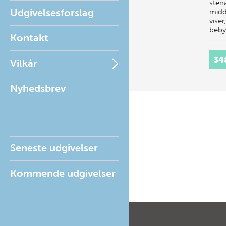
stena
Udgivelsesforslag
midd
vise
beb
Kontakt
34
Vilkår
Nyhedsbrev
Seneste udgivelser
Kommende udgivelser