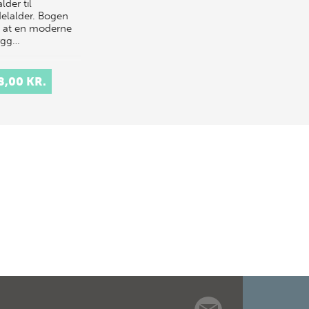
lder til
elalder. Bogen
r, at en moderne
ygg…
8,00 KR.