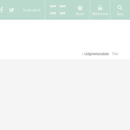
GBP
DKK
In English
EUR
USD
Kurv
Bibliotek
Søg
↓
Udgivelsesdato
Titel