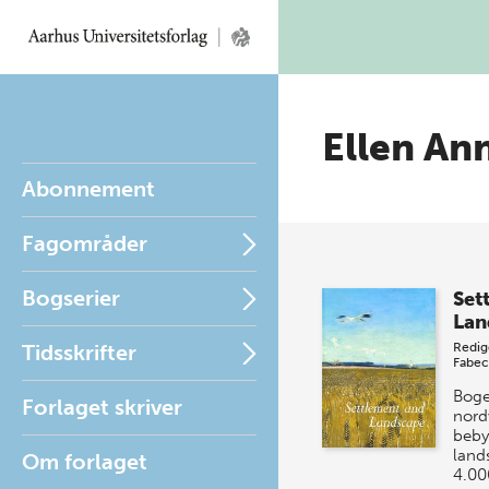
Ellen An
Abonnement
Fagområder
Bogserier
Set
Lan
Tidsskrifter
Redig
Fabe
Boge
Forlaget skriver
nord
beby
land
Om forlaget
4.00