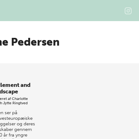
ne Pedersen
tlement and
dscape
eret af
Charlotte
ch
Jytte Ringtved
n ser på
vesteuropæiske
ggelser og deres
skaber gennem
0 år fra yngre