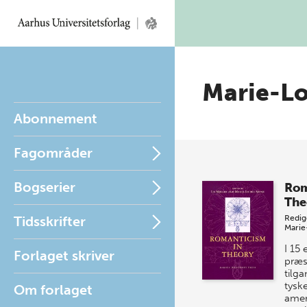
Marie-Lo
Abonnement
Fagområder
Bogserier
Rom
The
Tidsskrifter
Redig
Marie
I 15 
Forlaget skriver
præs
tilga
tysk
Om forlaget
amer