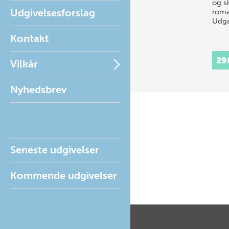
og s
Udgivelsesforslag
roma
Udga
Kontakt
29
Vilkår
Nyhedsbrev
Seneste udgivelser
Kommende udgivelser