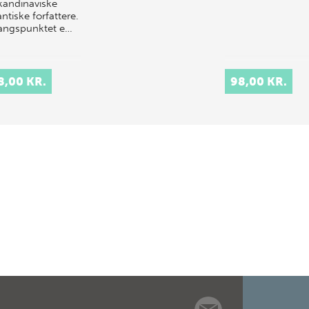
kandinaviske
ntiske forfattere.
ngspunktet e…
8,00 KR.
98,00 KR.