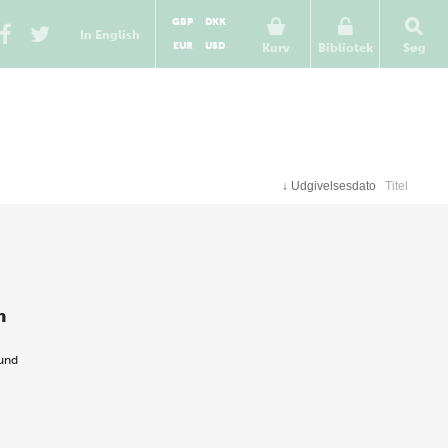
GBP
DKK
In English
EUR
USD
Kurv
Bibliotek
Søg
↓
Udgivelsesdato
Titel
n
lund