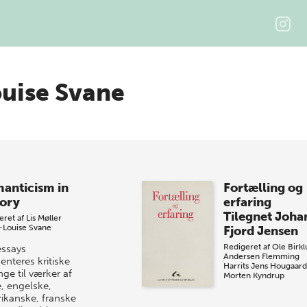
uise Svane
anticism in
Fortælling og
ory
erfaring
Tilegnet Joha
eret af
Lis Møller
-Louise Svane
Fjord Jensen
Redigeret af
Ole Birk
essays
Andersen
Flemming
enteres kritiske
Harrits
Jens Hougaard
nge til værker af
Morten Kyndrup
e, engelske,
ikanske, franske