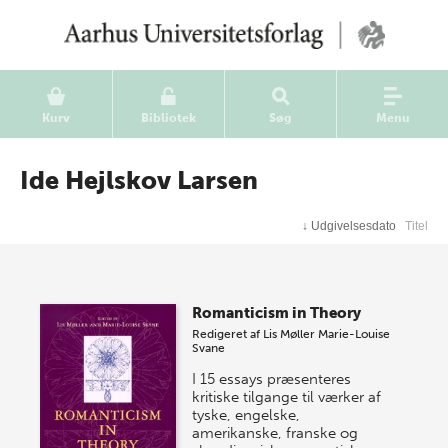
Kurv
Bibliotek
Søg
Menu
Ide Hejlskov Larsen
↓
Udgivelsesdato
Titel
Romanticism in Theory
Redigeret af
Lis Møller
Marie-Louise
Svane
I 15 essays præsenteres
kritiske tilgange til værker af
tyske, engelske,
amerikanske, franske og