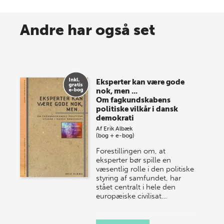
8 maj 2026
Spar op til 70% til sommer-
Andre har også set
lagersalg!
Vi gentager succesen og inviterer igen i år til vores
store sommer-lagersalg, så sæt kryds i kalenderen
Eksperter kan være gode
onsdag den 10. j…
nok, men ...
Om fagkundskabens
politiske vilkår i dansk
demokrati
Af
Erik Albæk
(bog + e-bog)
Forestillingen om, at
eksperter bør spille en
væsentlig rolle i den politiske
styring af samfundet, har
stået centralt i hele den
europæiske civilisat…