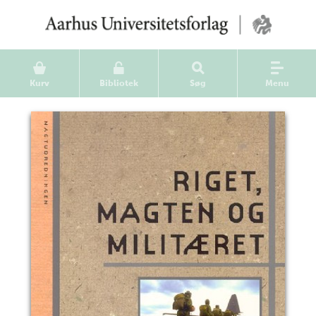
Kurv
Bibliotek
Søg
Menu