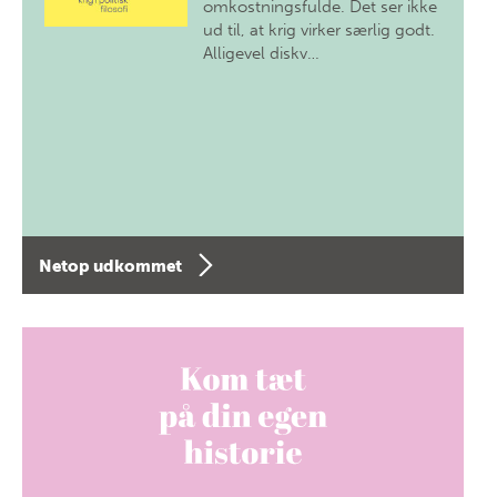
omkostningsfulde. Det ser ikke
ud til, at krig virker særlig godt.
Alligevel diskv…
Netop udkommet