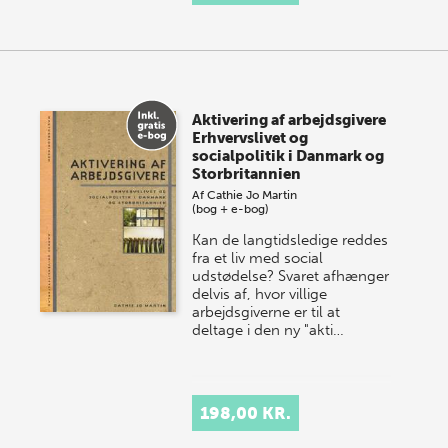
Aktivering af arbejdsgivere
Erhvervslivet og
socialpolitik i Danmark og
Storbritannien
Af
Cathie Jo Martin
(bog + e-bog)
Kan de langtidsledige reddes
fra et liv med social
udstødelse? Svaret afhænger
delvis af, hvor villige
arbejdsgiverne er til at
deltage i den ny "akti…
198,00 KR.