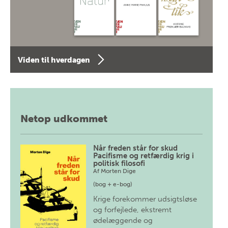
Viden til hverdagen
Netop udkommet
Når freden står for skud
Pacifisme og retfærdig krig i
politisk filosofi
Af
Morten Dige
(bog + e-bog)
Krige forekommer udsigtsløse
og forfejlede, ekstremt
ødelæggende og