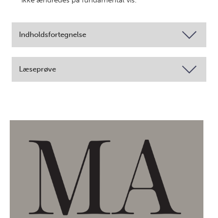
ikke ændredes på fundamental vis.
Indholdsfortegnelse
Læseprøve