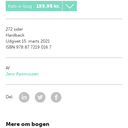
Køb e-bog
:
199,95 kr.
272
sider
Hardback
Udgivet 15. marts 2021
ISBN 978 87 7219 016 7
Af
Jens Rasmussen
Del:
Mere om bogen