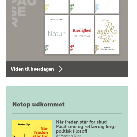
Viden til hverdagen
Netop udkommet
Når freden står for skud
Pacifisme og retfærdig krig i
politisk filosofi
Af
Morten Dige