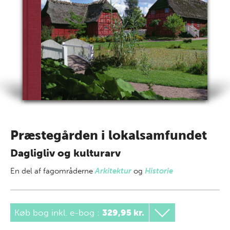
Præstegården i lokalsamfundet
Dagligliv og kulturarv
En del af
fagområderne
Arkitektur
og
Historie
Køb bog inkl. e-bog
:
329,95 kr.