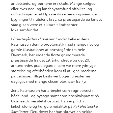
andetsteds, og børnene er i skole. Mange sælges
eller rives ned, og landsbysamfund affolkes, og
udfordringen er at tilpasse disse bevaringsværdige
bygninger til nutidens krav, så præstegårde på landet
stadig kan være et kulturelt kraftcenter i
lokalsamfundet.
I
Præstegården i lokalsamfundet
belyser Jens
Rasmussen denne problematik med mange nye og
gamle illustrationer af præstegårde fra hele
Danmark, herunder de flotte grundmurede
præstegårde fra det 19. århundrede og det 20.
århundredes præstegårde, som var mere ydmyge i
størrelse og efterhånden kom til at ligne moderne
parcelhuse. Tillige beskriver bogen præsternes
dagligliv med mange eksempler, især fra Fyn.
Jens Rasmussen har arbejdet som sognepræst i
både land- og bysogn samt som hospitalspræst på
Odense Universitetshospital. Han er ph.d. i
kirkehistorie og tidligere redaktør på
Kirkehistoriske
Samlinger
. Derudover har han skrevet en række