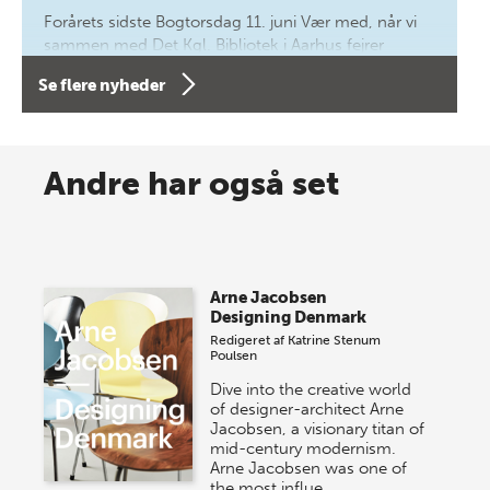
Forårets sidste Bogtorsdag 11. juni Vær med, når vi
sammen med Det Kgl. Bibliotek i Aarhus fejrer
forfatterne bag vores nyes…
Se flere nyheder
8 maj 2026
Spar op til 70% til sommer-
Andre har også set
lagersalg!
Vi gentager succesen og inviterer igen i år til vores
store sommer-lagersalg, så sæt kryds i kalenderen
Arne Jacobsen
onsdag den 10. j…
Designing Denmark
Redigeret af
Katrine Stenum
Poulsen
Dive into the creative world
of designer-architect Arne
Jacobsen, a visionary titan of
mid-century modernism.
Arne Jacobsen was one of
the most influe…