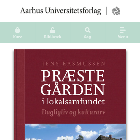
Kurv
Bibliotek
Søg
Menu