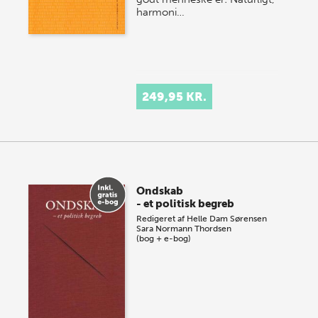
harmoni…
249,95 KR.
Ondskab
- et politisk begreb
Redigeret af
Helle Dam Sørensen
Sara Normann Thordsen
(bog + e-bog)