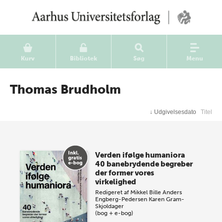
Kurv
Bibliotek
Søg
Menu
Thomas Brudholm
↓
Udgivelsesdato
Titel
Verden ifølge humaniora
40 banebrydende begreber
der former vores
virkelighed
Redigeret af
Mikkel Bille
Anders
Engberg-Pedersen
Karen Gram-
Skjoldager
(bog + e-bog)