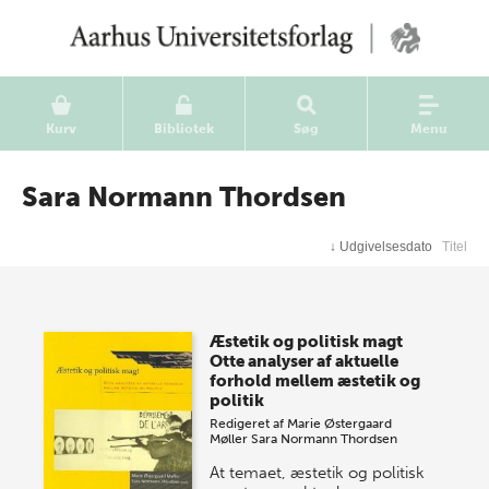
Kurv
Bibliotek
Søg
Menu
Sara Normann Thordsen
↓
Udgivelsesdato
Titel
Æstetik og politisk magt
Otte analyser af aktuelle
forhold mellem æstetik og
politik
Redigeret af
Marie Østergaard
Møller
Sara Normann Thordsen
At temaet, æstetik og politisk