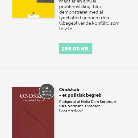
magt er en aktuel
problemstilling, blev
demonstreret med al
tydelighed gennem den
tilbageblivende konflikt, som
tolv te…
298,00 KR.
Ondskab
- et politisk begreb
Redigeret af
Helle Dam Sørensen
Sara Normann Thordsen
(bog + e-bog)