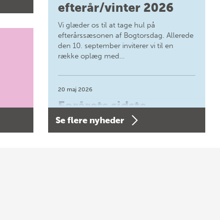
efterår/vinter 2026
Vi glæder os til at tage hul på
efterårssæsonen af Bogtorsdag. Allerede
den 10. september inviterer vi til en
række oplæg med…
20 maj 2026
Forårets sidste
Se flere nyheder
Bogtorsdag 11. juni
Forårets sidste Bogtorsdag 11. juni Vær
med, når vi sammen med Det Kgl.
Bibliotek i Aarhus fejrer forfatterne bag
vores nyes…
8 maj 2026