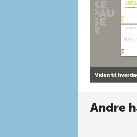
Viden til hverd
Andre h