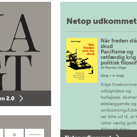
Netop udkommet
Når freden stå
skud
Pacifisme og
retfærdig krig 
politisk filosof
Af
Morten Dige
(bog + e-bog)
Krige forekomme
udsigtsløse og
forfejlede, ekstre
n 2.0
ødelæggende og
omkostningsfulde
ser ikke ud til, at 
virker særlig godt
Alligevel diskv…