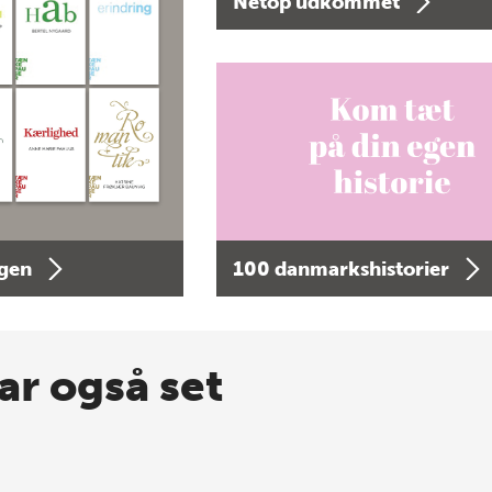
Netop udkommet
agen
100 danmarkshistorier
ar også set