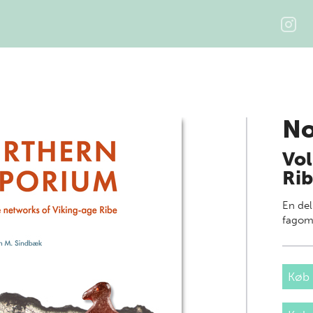
No
Vol
Rib
En del
fagom
Køb 