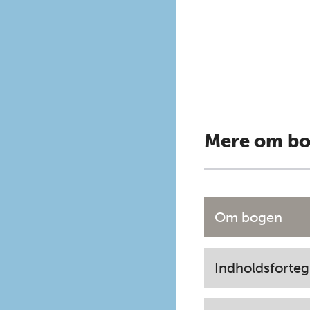
Mere om b
Om bogen
Indholdsforteg