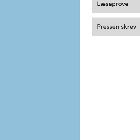
Læseprøve
Pressen skrev