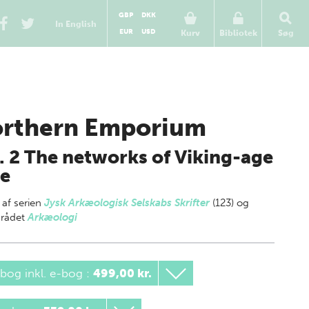
GBP
DKK
In English
EUR
USD
Kurv
Bibliotek
Søg
rthern Emporium
. 2 The networks of Viking-age
e
 af
serien
Jysk Arkæologisk Selskabs Skrifter
(123) og
rådet
Arkæologi
bog inkl. e-bog
:
499,00 kr.