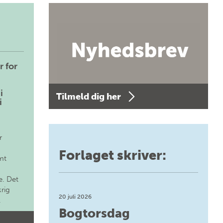
r for
i
Tilmeld dig her
i
r
Forlaget skriver:
mt
. Det
krig
20 juli 2026
.
Bogtorsdag