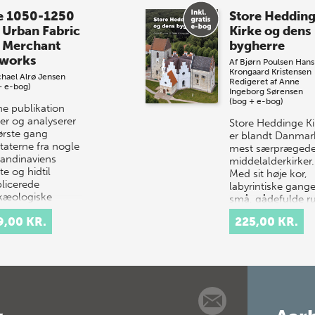
e 1050-1250
Store Heddin
 Urban Fabric
Kirke og dens
 Merchant
bygherre
works
Af
Bjørn Poulsen
Hans
Krongaard Kristensen
hael Alrø Jensen
Redigeret af
Anne
+ e-bog)
Ingeborg Sørensen
(bog + e-bog)
e publikation
er og analyserer
Store Heddinge Ki
første gang
er blandt Danmar
taterne fra nogle
mest særpræged
kandinaviens
middelalderkirker.
te og hidtil
Med sit høje kor,
licerede
labyrintiske gang
kæologiske
små, gådefulde 
avnin…
samt det ottekan
9,00 KR.
225,00 KR.