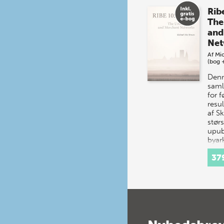
Rib
The
and
Net
Af
Mic
(bog 
Denn
saml
for 
resul
af S
størs
upub
byar
udgr
37