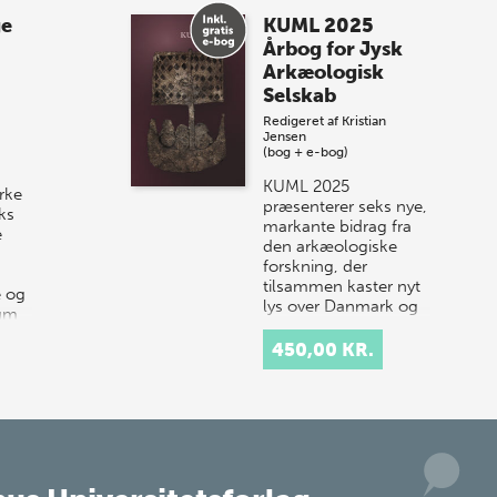
Spar op til 70% til
ge
KUML 2025
sommer-lagersalg!
Årbog for Jysk
Arkæologisk
Vi gentager succesen og inviterer igen i
Selskab
år til vores store sommer-lagersalg,
Redigeret af
Kristian
så sæt kryds i kalenderen onsdag den
Jensen
10. j…
(bog + e-bog)
KUML 2025
rke
præsenterer seks nye,
ks
markante bidrag fra
e
den arkæologiske
forskning, der
tilsammen kaster nyt
e og
lys over Danmark og
rum
Nordens historie.
…
Årbogen…
450,00 KR.