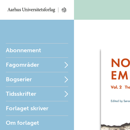
Abonnement
Fagområder
Bogserier
Tidsskrifter
Forlaget skriver
Om forlaget