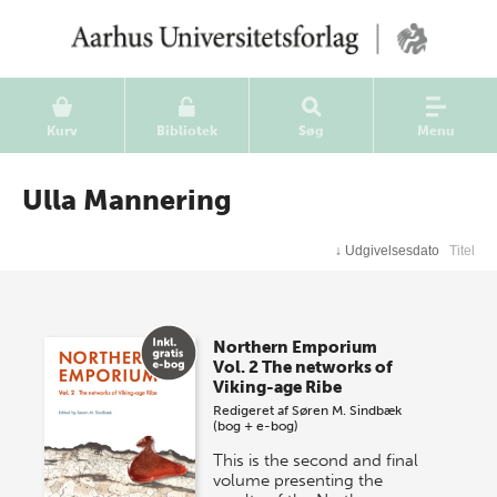
Kurv
Bibliotek
Søg
Menu
Ulla Mannering
↓
Udgivelsesdato
Titel
Northern Emporium
Vol. 2 The networks of
Viking-age Ribe
Redigeret af
Søren M. Sindbæk
(bog + e-bog)
This is the second and final
volume presenting the