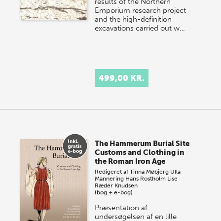
results of the Northern
Emporium research project
and the high-definition
excavations carried out w…
499,00 KR.
The Hammerum Burial Site
Customs and Clothing in
the Roman Iron Age
Redigeret af
Tinna Møbjerg
Ulla
Mannering
Hans Rostholm
Lise
Ræder Knudsen
(bog + e-bog)
Præsentation af
undersøgelsen af en lille