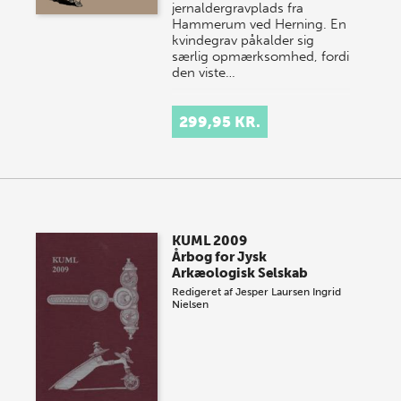
jernaldergravplads fra
Hammerum ved Herning. En
kvindegrav påkalder sig
særlig opmærksomhed, fordi
den viste…
299,95 KR.
KUML 2009
Årbog for Jysk
Arkæologisk Selskab
Redigeret af
Jesper Laursen
Ingrid
Nielsen