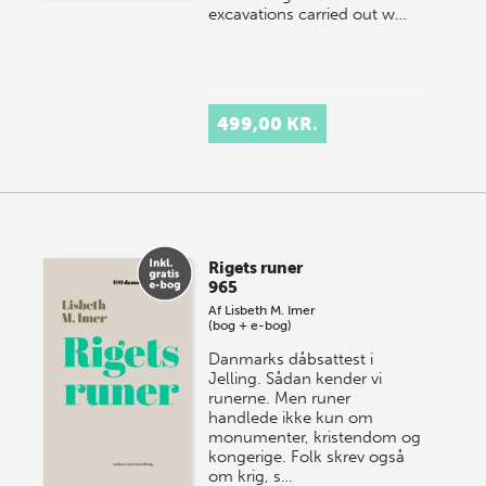
excavations carried out w…
499,00 KR.
Rigets runer
965
Af
Lisbeth M. Imer
(bog + e-bog)
Danmarks dåbsattest i
Jelling. Sådan kender vi
runerne. Men runer
handlede ikke kun om
monumenter, kristendom og
kongerige. Folk skrev også
om krig, s…