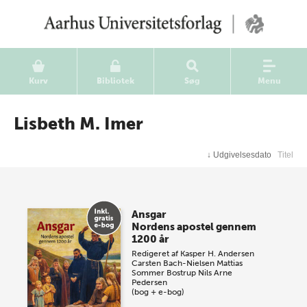
Kurv
Bibliotek
Søg
Menu
Lisbeth M. Imer
↓
Udgivelsesdato
Titel
Ansgar
Nordens apostel gennem
1200 år
Redigeret af
Kasper H. Andersen
Carsten Bach-Nielsen
Mattias
Sommer Bostrup
Nils Arne
Pedersen
(bog + e-bog)