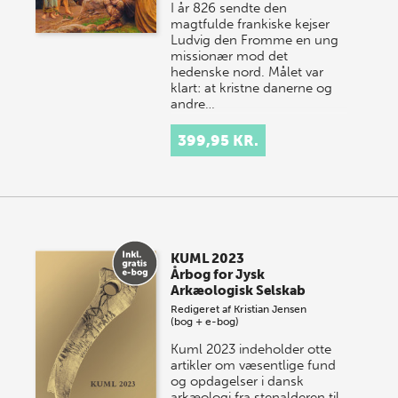
I år 826 sendte den
magtfulde frankiske kejser
Ludvig den Fromme en ung
missionær mod det
hedenske nord. Målet var
klart: at kristne danerne og
andre…
399,95 KR.
KUML 2023
Årbog for Jysk
Arkæologisk Selskab
Redigeret af
Kristian Jensen
(bog + e-bog)
Kuml 2023 indeholder otte
artikler om væsentlige fund
og opdagelser i dansk
arkæologi fra stenalderen til