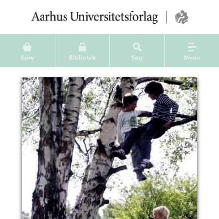
Kurv
Bibliotek
Søg
Menu