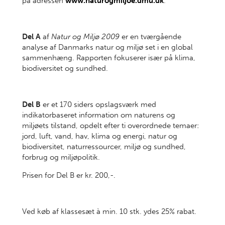
på adressen
www.naturogmiljoe.dmu.dk
.
Del A
af
Natur og Miljø 2009
er en tværgående
analyse af Danmarks natur og miljø set i en global
sammenhæng. Rapporten fokuserer især på klima,
biodiversitet og sundhed.
Del B
er et 170 siders opslagsværk med
indikatorbaseret information om naturens og
miljøets tilstand, opdelt efter ti overordnede temaer:
jord, luft, vand, hav, klima og energi, natur og
biodiversitet, naturressourcer, miljø og sundhed,
forbrug og miljøpolitik.
Prisen for Del B er kr. 200,-.
Ved køb af klassesæt à min. 10 stk. ydes 25% rabat.