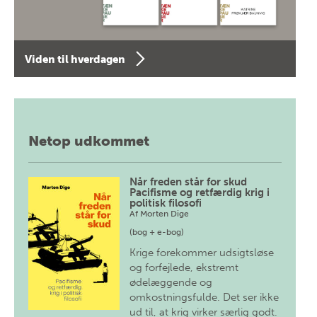
Viden til hverdagen
Netop udkommet
Når freden står for skud
Pacifisme og retfærdig krig i
politisk filosofi
Af
Morten Dige
(bog + e-bog)
Krige forekommer udsigtsløse
og forfejlede, ekstremt
ødelæggende og
omkostningsfulde. Det ser ikke
ud til, at krig virker særlig godt.