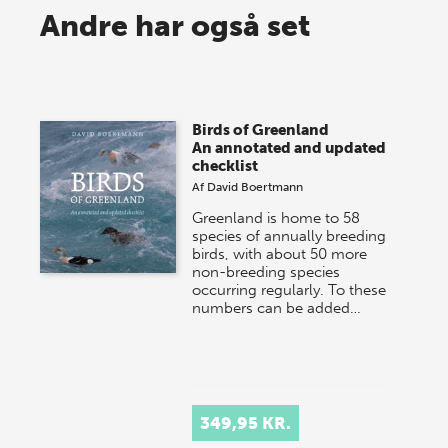
Spar op til 70% til sommer-
Andre har også set
lagersalg!
Vi gentager succesen og inviterer igen i år til vores
store sommer-lagersalg, så sæt kryds i kalenderen
Birds of Greenland
onsdag den 10. j…
An annotated and updated
checklist
Af
David Boertmann
Greenland is home to 58
species of annually breeding
birds, with about 50 more
non-breeding species
occurring regularly. To these
numbers can be added…
349,95 KR.