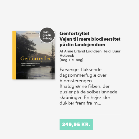
Genfortryllet
Vejen til mere biodiversitet
på din landejendom
Af
Anne Erland Eskildsen
Heidi Buur
Holbeck
(bog + e-bog)
Farverige, flaksende
dagsommerfugle over
blomsterengen.
Knaldgrønne firben, der
pusler på de solbeskinnede
skråninger. En hejre, der
dukker frem fra m…
249,95 KR.