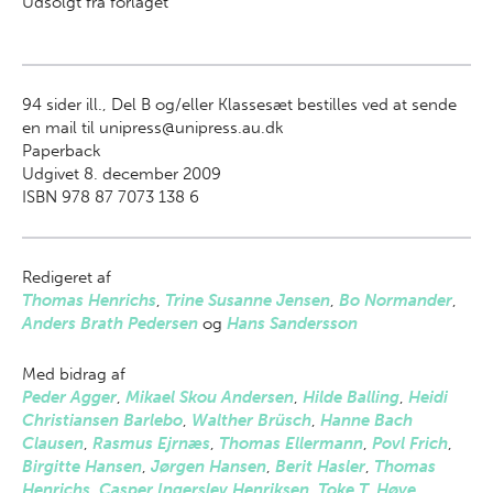
Udsolgt fra forlaget
94
sider ill., Del B og/eller Klassesæt bestilles ved at sende
en mail til unipress@unipress.au.dk
Paperback
Udgivet 8. december 2009
ISBN 978 87 7073 138 6
Redigeret af
Thomas Henrichs
,
Trine Susanne Jensen
,
Bo Normander
,
Anders Brath Pedersen
og
Hans Sandersson
Med bidrag af
Peder Agger
,
Mikael Skou Andersen
,
Hilde Balling
,
Heidi
Christiansen Barlebo
,
Walther Brüsch
,
Hanne Bach
Clausen
,
Rasmus Ejrnæs
,
Thomas Ellermann
,
Povl Frich
,
Birgitte Hansen
,
Jørgen Hansen
,
Berit Hasler
,
Thomas
Henrichs
,
Casper Ingerslev Henriksen
,
Toke T. Høye
,