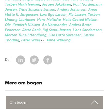
Torben Moth Iversen
,
Jørgen Jakobsen
,
Poul Nordemann
Jensen
,
Trine Susanne Jensen
,
Anders Johansen
,
Anne
Mette K. Jørgensen
,
Lars Ege Larsen
,
Pia Lassen
,
Torben
Linding Lauridsen
,
Hans Meltofte
,
Helle Ørsted Nielsen
,
Ole-Kenneth Nielsen
,
Bo Normander
,
Anders Brath
Pedersen
,
Jette Rank
,
Kaj Sand-Jensen
,
Hans Sandersson
,
Morten Tune Strandberg
,
Lise Lotte Sørensen
,
Lærke
Thorling
,
Peter Wind
og
Anne Winding
Del:
Mere om bogen
Om bogen