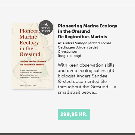
Pioneering Marine Ecology
in the Øresund
De Regionibus Marinis
Af
Anders Sandøe Ørsted
Tomas
Cedhagen
Jørgen Ledet
Christiansen
(bog + e-bog)
With keen observation skills
and deep ecological insight,
biologist Anders Sandøe
Ørsted documented life
throughout the Øresund – a
small strait betwe…
299,95 KR.