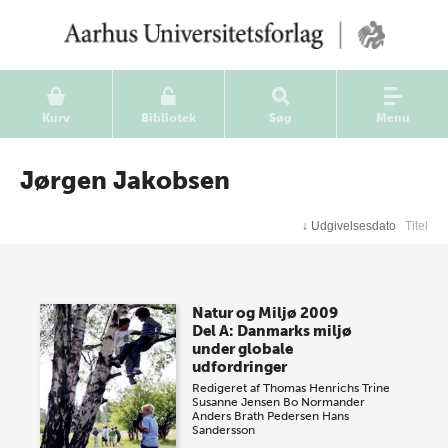
Kurv
Bibliotek
Søg
Menu
Jørgen Jakobsen
↓
Udgivelsesdato
Titel
Natur og Miljø 2009
Del A: Danmarks miljø
under globale
udfordringer
Redigeret af
Thomas Henrichs
Trine
Susanne Jensen
Bo Normander
Anders Brath Pedersen
Hans
Sandersson