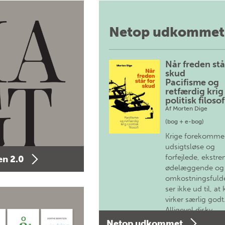
Netop udkommet
Når freden stå
skud
Pacifisme og
retfærdig krig 
politisk filosof
Af
Morten Dige
(bog + e-bog)
Krige forekomme
udsigtsløse og
forfejlede, ekstre
n 2.0
ødelæggende og
omkostningsfulde
ser ikke ud til, at 
virker særlig godt
Alligevel diskv…
Netop udkommet