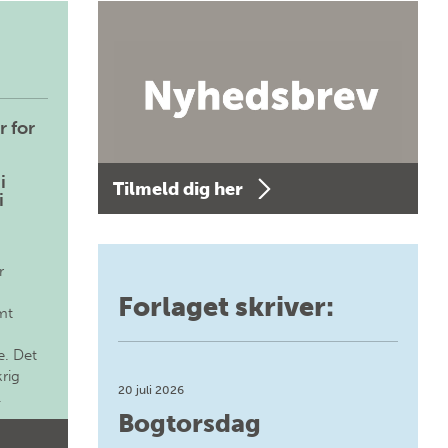
r for
i
Tilmeld dig her
i
r
Forlaget skriver:
mt
. Det
krig
20 juli 2026
.
Bogtorsdag