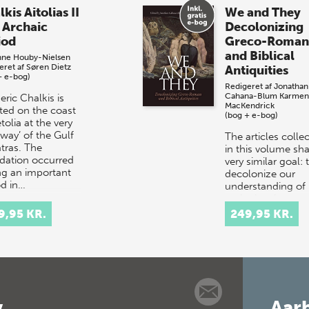
kis Aitolias II
We and They
 Archaic
Decolonizing
iod
Greco-Roman
and Biblical
nne Houby-Nielsen
eret af
Søren Dietz
Antiquities
+ e-bog)
Redigeret af
Jonathan
Cahana-Blum
Karmen
ric Chalkis is
MacKendrick
ated on the coast
(bog + e-bog)
tolia at the very
eway’ of the Gulf
The articles colle
atras. The
in this volume sha
dation occurred
very similar goal: 
ng an important
decolonize our
od in…
understanding of
antiquity, thus
allowing modernit
9,95 KR.
249,95 KR.
converse wit…
v
Aarh