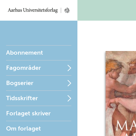
Abonnement
Fagområder
Bogserier
Tidsskrifter
Forlaget skriver
Om forlaget