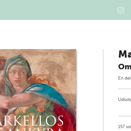
Ma
Om 
En del
Udsolg
157
si