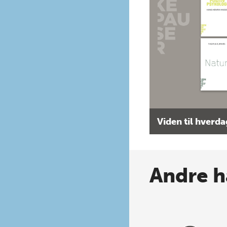
Viden til hverd
Andre h