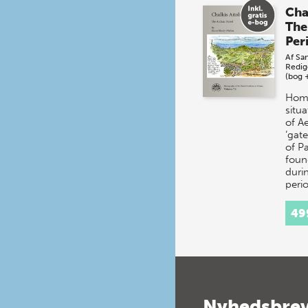
Chal
The
Per
Af
Sa
Redig
(bog 
Home
situ
of Ae
‘gat
of P
foun
duri
peri
49
Nyhedsbre