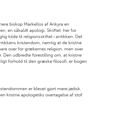
nere biskop Markellos af Ankyra en
n, en såkaldt apologi. Skriftet, her for
tig kilde til religionsskiftet i antikken. Det
ntikkens kristendom, nemlig at de kristne
ke bare over for grækernes religion, men over
r. Den udbredte forestilling om, at kristne
illigt forhold til den græske filosofi, er bogen
istendommen er blevet gjort mere jødisk,
en kristne apologetiks overtagelse af stof