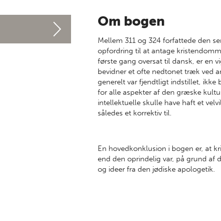
Om bogen
Mellem 311 og 324 forfattede den se
opfordring til at antage kristendomme
første gang oversat til dansk, er en vig
bevidner et ofte nedtonet træk ved a
generelt var fjendtligt indstillet, ik
for alle aspekter af den græske kultu
intellektuelle skulle have haft et velv
således et korrektiv til.
En hovedkonklusion i bogen er, at kr
end den oprindelig var, på grund af d
og ideer fra den jødiske apologetik.