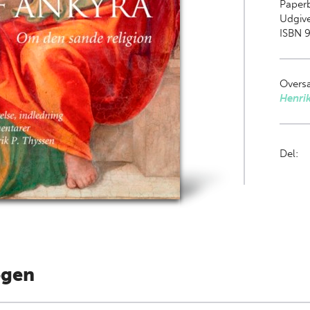
Paper
Udgiv
ISBN 
Oversa
Henri
Del:
ogen