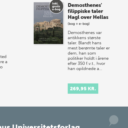
Demosthenes'
sommer-lagersalg!
filippiske taler
Hagl over Hellas
Vi gentager succesen og inviterer igen i
(bog + e-bog)
år til vores store sommer-lagersalg,
så sæt kryds i kalenderen onsdag den
Demosthenes var
10. j…
antikkens største
taler. Blandt hans
mest berømte taler er
dem, han som
cted
politiker holdt i årene
re a
efter 350 f.v.t., hvor
to
han opildnede a…
y to
269,95 KR.
us Universitetsforlag