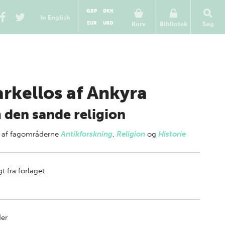
GBP
DKK
In English
EUR
USD
Kurv
Bibliotek
Søg
rkellos af Ankyra
den sande religion
 af
fagområderne
Antikforskning
,
Religion
og
Historie
t fra forlaget
der