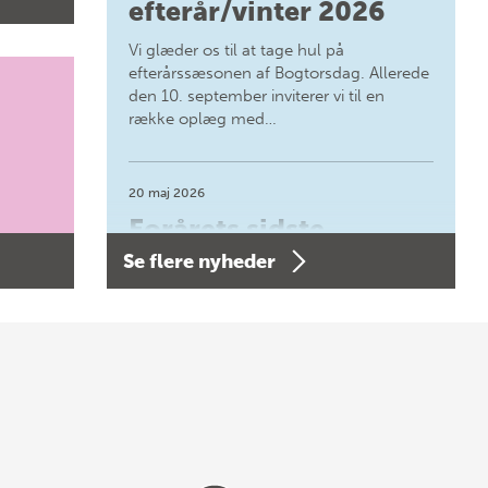
efterår/vinter 2026
Vi glæder os til at tage hul på
efterårssæsonen af Bogtorsdag. Allerede
den 10. september inviterer vi til en
række oplæg med…
20 maj 2026
Forårets sidste
Se flere nyheder
Bogtorsdag 11. juni
Forårets sidste Bogtorsdag 11. juni Vær
med, når vi sammen med Det Kgl.
Bibliotek i Aarhus fejrer forfatterne bag
vores nyes…
8 maj 2026
Spar op til 70% til