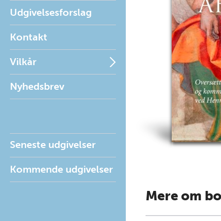
Udgivelsesforslag
Kontakt
Vilkår
Nyhedsbrev
Seneste udgivelser
Kommende udgivelser
Mere om b