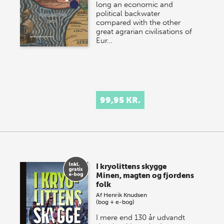
long an economic and
political backwater
compared with the other
great agrarian civilisations of
Eur…
99,95 KR.
I kryolittens skygge
Minen, magten og fjordens
folk
Af
Henrik Knudsen
(bog + e-bog)
I mere end 130 år udvandt