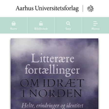
Kurv
Bibliotek
Søg
Menu