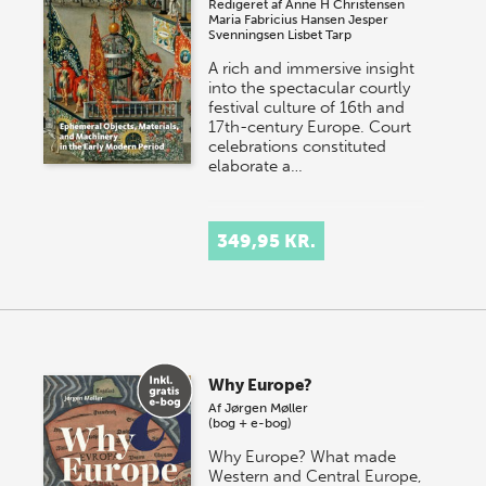
Redigeret af
Anne H Christensen
Maria Fabricius Hansen
Jesper
Svenningsen
Lisbet Tarp
A rich and immersive insight
into the spectacular courtly
festival culture of 16th and
17th-century Europe. Court
celebrations constituted
elaborate a…
349,95 KR.
Why Europe?
Af
Jørgen Møller
(bog + e-bog)
Why Europe? What made
Western and Central Europe,