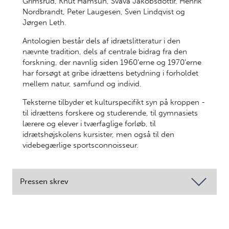
Grimsrud, Knut Hamsun, Svava Jakobsdóttir, Henrik
Nordbrandt, Peter Laugesen, Sven Lindqvist og
Jørgen Leth.
Antologien består dels af idrætslitteratur i den
nævnte tradition, dels af centrale bidrag fra den
forskning, der navnlig siden 1960'erne og 1970'erne
har forsøgt at gribe idrættens betydning i forholdet
mellem natur, samfund og individ.
Teksterne tilbyder et kulturspecifikt syn på kroppen -
til idrættens forskere og studerende, til gymnasiets
lærere og elever i tværfaglige forløb, til
idrætshøjskolens kursister, men også til den
videbegærlige sportsconnoisseur.
Pressen skrev