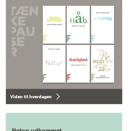
Viden til hverdagen
Netop udkommet