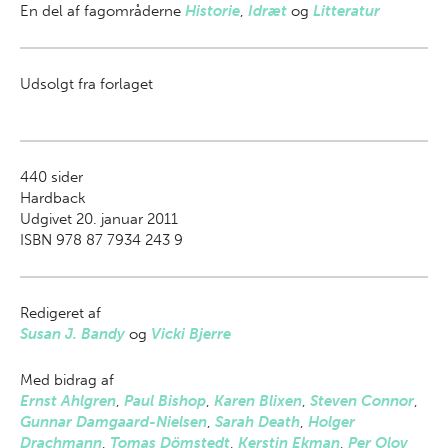
En del af
fagområderne
Historie
,
Idræt
og
Litteratur
Udsolgt fra forlaget
440
sider
Hardback
Udgivet 20. januar 2011
ISBN 978 87 7934 243 9
Redigeret af
Susan J. Bandy
og
Vicki Bjerre
Med bidrag af
Ernst Ahlgren
,
Paul Bishop
,
Karen Blixen
,
Steven Connor
,
Gunnar Damgaard-Nielsen
,
Sarah Death
,
Holger
Drachmann
,
Tomas Dömstedt
,
Kerstin Ekman
,
Per Olov