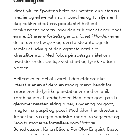
Om bogen
Idræt rykker. Sportens helte har næsten gurustatus i
medier og erhvervsliv som coaches og tv-stjerner. I
dag rækker idrættens popularitet helt ind i
forskningens verden, hvor den er blevet et anerkendt
emne.
Litterære fortællinger om idræt i Norden
er en
del af denne bølge - og den første antologi, der
samler et udvalg af den vigtigste nordiske
idrætslitteratur. Med fokus på spørsgsmålet om,
hvad der er det særlige ved idræt og fysisk kultur i
Norden.
Heltene er en del af svaret. I den oldnordiske
litteratur er en af dem en modig mand kendt for
imponerende fysiske præstationer med en unik
kombination af færdigheder: Han løber godt på ski,
glemmer næsten aldrig runer, skyder og ror godt,
magter harpespil og poesi. Med tiden har idrættens
ikoner fået sin egen nordiske kanon fra sagaerne og
Saxo til moderne fortællere som Victoria
Benedictsson, Karen Blixen, Per Olov Enquist, Beate