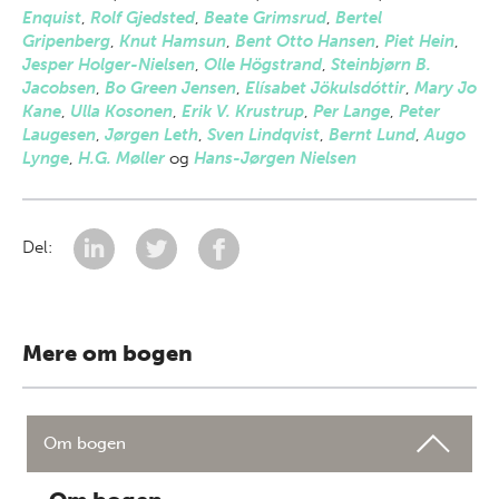
Enquist
,
Rolf Gjedsted
,
Beate Grimsrud
,
Bertel
Gripenberg
,
Knut Hamsun
,
Bent Otto Hansen
,
Piet Hein
,
Jesper Holger-Nielsen
,
Olle Högstrand
,
Steinbjørn B.
Jacobsen
,
Bo Green Jensen
,
Elísabet Jökulsdóttir
,
Mary Jo
Kane
,
Ulla Kosonen
,
Erik V. Krustrup
,
Per Lange
,
Peter
Laugesen
,
Jørgen Leth
,
Sven Lindqvist
,
Bernt Lund
,
Augo
Lynge
,
H.G. Møller
og
Hans-Jørgen Nielsen
Del:
Mere om bogen
Om bogen