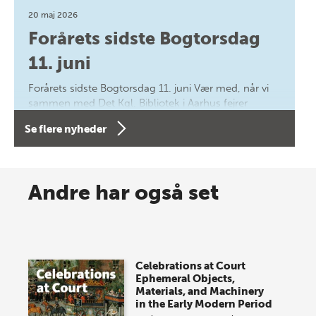
20 maj 2026
Forårets sidste Bogtorsdag
11. juni
Forårets sidste Bogtorsdag 11. juni Vær med, når vi
sammen med Det Kgl. Bibliotek i Aarhus fejrer
forfatterne bag vores nyes…
Se flere nyheder
8 maj 2026
Spar op til 70% til sommer-
Andre har også set
lagersalg!
Vi gentager succesen og inviterer igen i år til vores
store sommer-lagersalg, så sæt kryds i kalenderen
Celebrations at Court
onsdag den 10. j…
Ephemeral Objects,
Materials, and Machinery
in the Early Modern Period