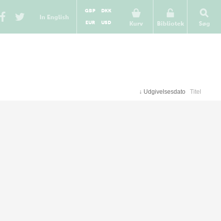
GBP
DKK
In English
EUR
USD
Kurv
Bibliotek
Søg
↓
Udgivelsesdato
Titel