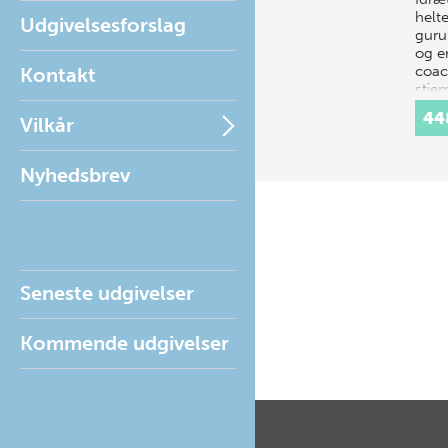
helt
Udgivelsesforslag
guru
og e
coac
Kontakt
stjer
idræ
44
Vilkår
helt 
Nyhedsbrev
Seneste udgivelser
Kommende udgivelser