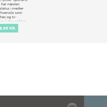
e har næsten
status i medier
rhvervsliv som
hes og tv-
ner. I dag rækker
ttens popularitet
8,00 KR.
ind i f…