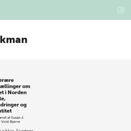
Ekman
terære
tællinger om
æt i Norden
te,
ndringer og
titet
eret af
Susan J.
y
Vicki Bjerre
t rykker. Sportens