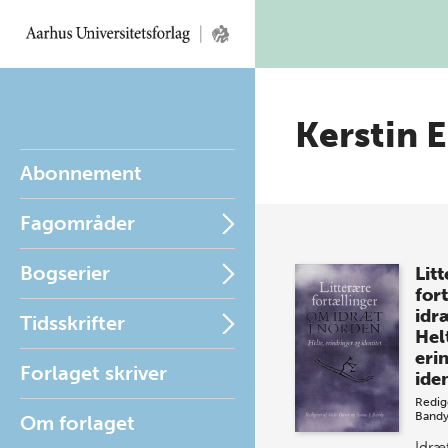
Kerstin 
Abonnement
Fagområder
Bogserier
Lit
for
idr
Tidsskrifter
Hel
eri
Forlaget skriver
iden
Redig
Band
Om forlaget
Idræ