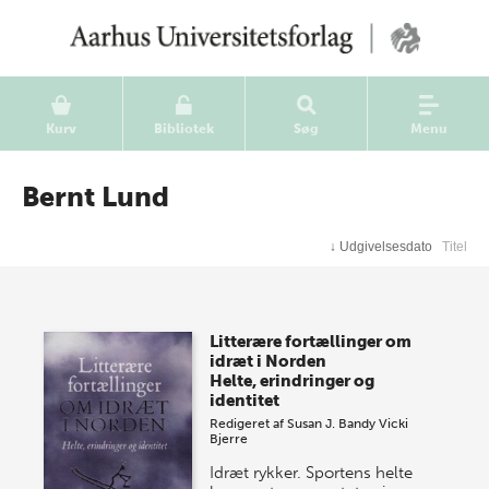
Kurv
Bibliotek
Søg
Menu
Bernt Lund
↓
Udgivelsesdato
Titel
Litterære fortællinger om
idræt i Norden
Helte, erindringer og
identitet
Redigeret af
Susan J. Bandy
Vicki
Bjerre
Idræt rykker. Sportens helte