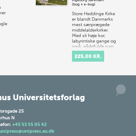
10. j…
(bog + e-bog)
n
rer
Store Heddinge Kirke
er blandt Danmarks
ogle
mest særprægede
middelalderkirker.
Med sit høje kor,
labyrintiske gange og
små, gådefulde rum
samt det ottekan…
225,00 KR.
us Universitetsforlag
forsgade 25
rhus N
lefon:
+45 53 55 05 42
unipress@unipress.au.dk