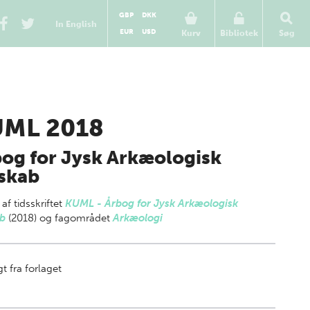
GBP
DKK
In English
EUR
USD
Kurv
Bibliotek
Søg
ML 2018
og for Jysk Arkæologisk
skab
 af
tidsskriftet
KUML - Årbog for Jysk Arkæologisk
ab
(2018) og fagområdet
Arkæologi
t fra forlaget