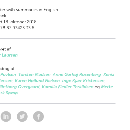
der with summaries in English
ack
t 18. oktober 2018
78 87 93423 33 6
ret af
r Laursen
drag af
 Povlsen
,
Torsten Madsen
,
Anne Garhøj Rosenberg
,
Xenia
Jensen
,
Karen Høilund Nielsen
,
Inge Kjær Kristensen
,
Glintborg Overgaard
,
Kamilla Fiedler Terkildsen
og
Mette
rk Søvsø