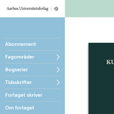
Abonnement
Fagområder
Bogserier
Tidsskrifter
Forlaget skriver
Om forlaget