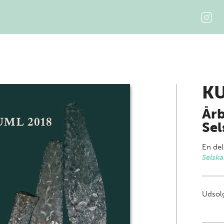
KU
Årb
Sel
En del
Selsk
Udsolg