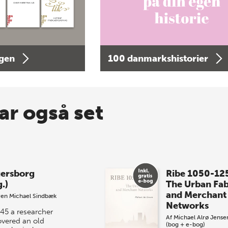
agen
100 danmarkshistorier
ar også set
ersborg
Ribe 1050-12
.)
The Urban Fab
and Merchant
ren Michael Sindbæk
Networks
945 a researcher
Af
Michael Alrø Jense
overed an old
(bog + e-bog)