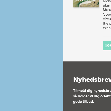
arch
plan
Mus
Cope
circ
the 
exa
19
Nyhedsbre
Tilmeld dig nyhedsbre
så holder vi dig orien
gode tilbud.