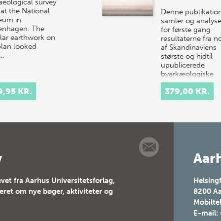
aeological survey
 at the National
Denne publikatio
eum in
samler og analyse
nhagen. The
for første gang
ular earthwork on
resultaterne fra n
plan looked
af Skandinaviens
c…
største og hidtil
upublicerede
byarkæologiske
udgravnin…
9,95 KR.
379,00 KR.
v
Aarh
vet fra Aarhus Universitetsforlag,
Helsing
teret om nye bøger, aktiviteter og
8200
Aa
Mobilte
E-mail: