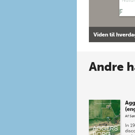
Viden til hverd
Andre h
Agg
(eng
Af
Sø
In 1
disc