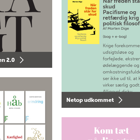
Når freden stå
skud
Pacifisme og
retfærdig krig 
politisk filosof
Af
Morten Dige
(bog + e-bog)
Krige forekomme
udsigtsløse og
forfejlede, ekstre
n 2.0
ødelæggende og
omkostningsfulde
ser ikke ud til, at 
virker særlig godt
Alligevel diskv…
Netop udkommet