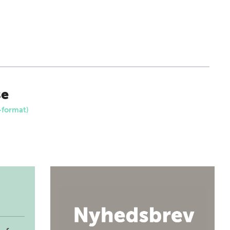
se
-format)