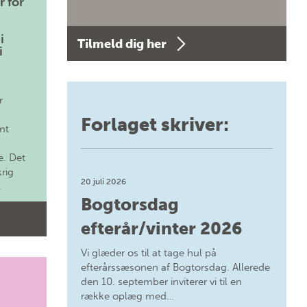
r for
i
Tilmeld dig her
i
r
Forlaget skriver:
mt
. Det
krig
20 juli 2026
.
Bogtorsdag
efterår/vinter 2026
Vi glæder os til at tage hul på
efterårssæsonen af Bogtorsdag. Allerede
den 10. september inviterer vi til en
række oplæg med…