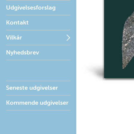
Udgivelsesforslag
Kontakt
Vilkår
Nyhedsbrev
Seneste udgivelser
Kommende udgivelser