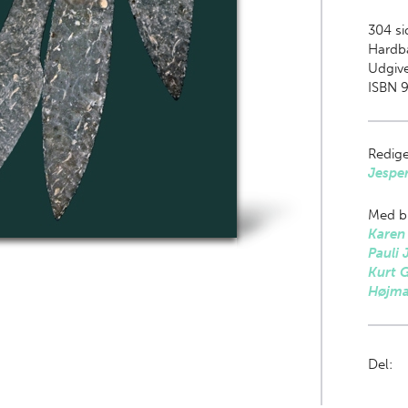
304
si
Hardb
Udgive
ISBN 9
Redige
Jespe
Med bi
Karen
Pauli 
Kurt 
Højma
Del: