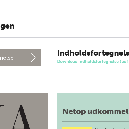
ogen
Indholdsfortegnel
nelse
Download indholdsfortegnelse (pdf
Netop udkommet