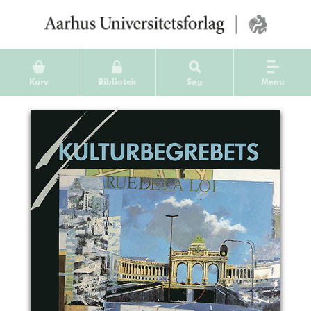
Kurv
Bibliotek
Søg
Menu