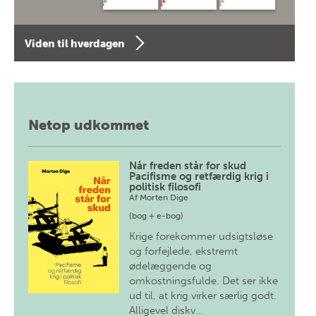
Viden til hverdagen
Netop udkommet
Når freden står for skud
Pacifisme og retfærdig krig i
politisk filosofi
Af
Morten Dige
(bog + e-bog)
Krige forekommer udsigtsløse
og forfejlede, ekstremt
ødelæggende og
omkostningsfulde. Det ser ikke
ud til, at krig virker særlig godt.
Alligevel diskv…