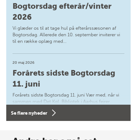
Bogtorsdag efterår/vinter
2026
Vi glæder os til at tage hul på efterårssæsonen af
Bogtorsdag. Allerede den 10. september inviterer vi
til en række oplæg med…
20 maj 2026
Forårets sidste Bogtorsdag
11. juni
Forårets sidste Bogtorsdag 11. juni Vær med, når vi
sammen med Det Kgl. Bibliotek i Aarhus fejrer
forfatterne bag vores nyes…
Se flere nyheder
8 maj 2026
Spar op til 70% til sommer-