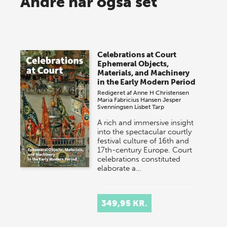
Andre har også set
lagersalg!
Vi gentager succesen og inviterer igen i år til vores
store sommer-lagersalg, så sæt kryds i kalenderen
Celebrations at Court
onsdag den 10. j…
Ephemeral Objects,
Materials, and Machinery
in the Early Modern Period
Redigeret af
Anne H Christensen
Maria Fabricius Hansen
Jesper
Svenningsen
Lisbet Tarp
A rich and immersive insight
into the spectacular courtly
festival culture of 16th and
17th-century Europe. Court
celebrations constituted
elaborate a…
349,95 KR.