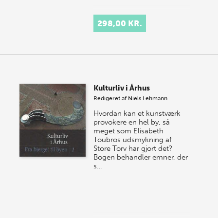
298,00 KR.
Kulturliv i Århus
Redigeret af
Niels Lehmann
Hvordan kan et kunstværk
provokere en hel by, så
meget som Elisabeth
Toubros udsmyk­ning af
Store Torv har gjort det?
Bogen behandler emner, der
s…