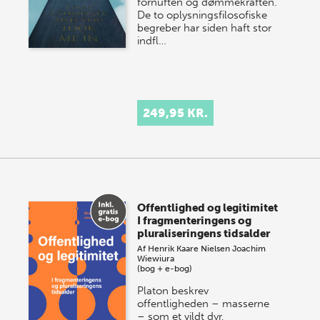
fornuften og dømmekraften.
De to oplysningsfilosofiske
begreber har siden haft stor
indfl…
249,95 KR.
Offentlighed og legitimitet
I fragmenteringens og
pluraliseringens tidsalder
Af
Henrik Kaare Nielsen
Joachim
Wiewiura
(bog + e-bog)
Platon beskrev
offentligheden – masserne
– som et vildt dyr,