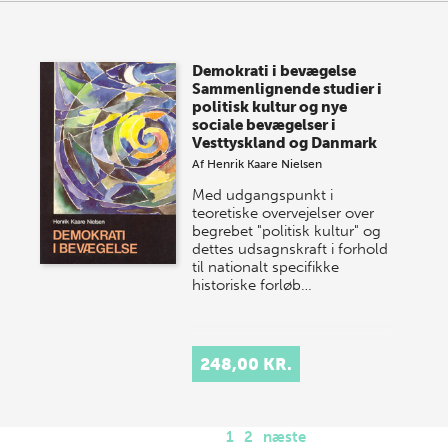
Demokrati i bevægelse
Sammenlignende studier i
politisk kultur og nye
sociale bevægelser i
Vesttyskland og Danmark
Af
Henrik Kaare Nielsen
Med udgangspunkt i
teoretiske overvejelser over
begrebet "politisk kultur" og
dettes udsagnskraft i forhold
til nationalt specifikke
historiske forløb…
248,00 KR.
1
2
næste