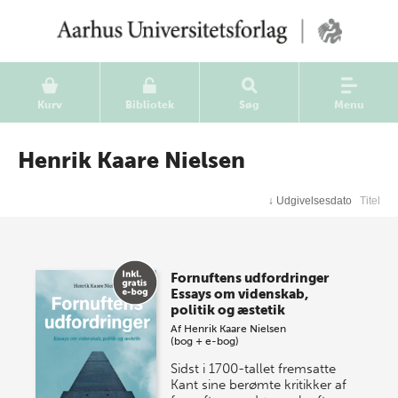
Kurv
Bibliotek
Søg
Menu
Henrik Kaare Nielsen
↓
Udgivelsesdato
Titel
Fornuftens udfordringer
Essays om videnskab,
politik og æstetik
Af
Henrik Kaare Nielsen
(bog + e-bog)
Sidst i 1700-tallet fremsatte
Kant sine berømte kritikker af