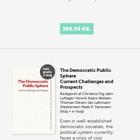
299,95 KR.
The Democratic Public
Sphere
Current Challenges and
Prospects
Redigeret af
Christina Fiig
Jørn
Loftager
Henrik Kaare Nielsen
Thomas Olesen
Jan Løhmann
Stephensen
Mads P. Sørensen
(bog + e-bog)
Even in well-established
democratic societies, the
political system currently
faces a crisis of civic