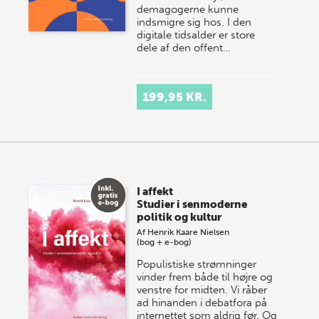
demagogerne kunne
indsmigre sig hos. I den
digitale tidsalder er store
dele af den offent…
199,95 KR.
I affekt
Studier i senmoderne
politik og kultur
Af
Henrik Kaare Nielsen
(bog + e-bog)
Populistiske strømninger
vinder frem både til højre og
venstre for midten. Vi råber
ad hinanden i debatfora på
internettet som aldrig før. Og