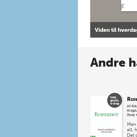
Viden til hverd
Andre h
Ro
Af
Ri
Kragl
(bog 
Man 
alt,
Det 