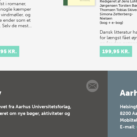
Redigeret af
Jens Lohf
st i romaner,
Jørgensen
Torsten Bø
 nogle kæmper
Thomsen
Tobias Skive
vindmøller, og
Simona Zetterberg-
Nielsen
e ender som et
(bog + e-bog)
. Selv de mest…
Dansk litteratur h
for længst fået ø
op for den grønn
dagsorden. I
,95 KR.
199,95 KR.
boghandlen er væ
af Theis Ørntoft 
Ursula Andkjær O
en fast del a…
v
Aarh
vet fra Aarhus Universitetsforlag,
Helsing
teret om nye bøger, aktiviteter og
8200
Aa
Mobilte
E-mail: