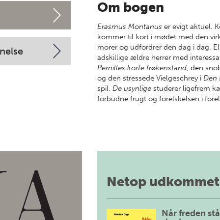
Om bogen
Erasmus Montanus
er evigt aktuel
kommer til kort i mødet med den vir
morer og udfordrer den dag i dag. E
nelse
adskillige ældre herrer med interess
Pernilles korte frøkenstand
, den sno
og den stressede Vielgeschrey i
Den 
spil.
De usynlige
studerer ligefrem k
forbudne frugt og forelskelsen i forel
Netop udkommet
Når freden stå