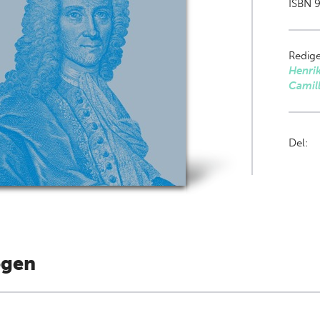
ISBN 9
Redige
Henri
Camil
Del:
ogen