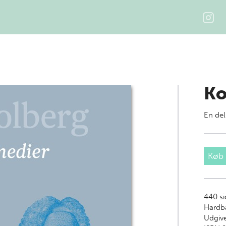
Ko
En del
Køb
440
si
Hardb
Udgive