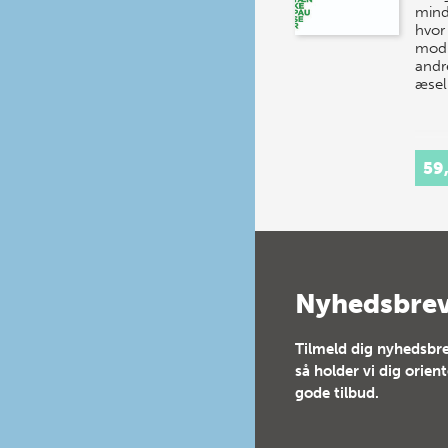
mind
hvor
mod 
andr
æsel
59
Nyhedsbre
Tilmeld dig nyhedsbre
så holder vi dig orien
gode tilbud.