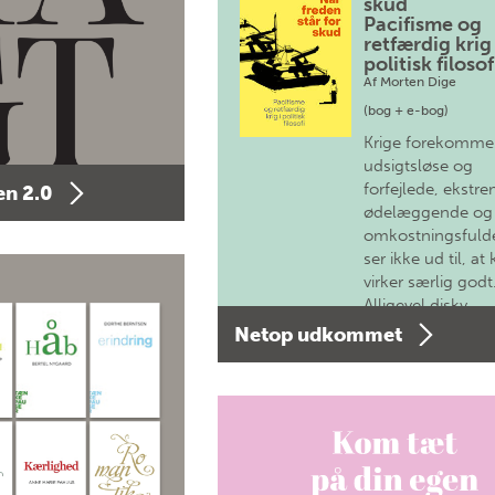
skud
Pacifisme og
retfærdig krig 
politisk filosof
Af
Morten Dige
(bog + e-bog)
Krige forekomme
udsigtsløse og
forfejlede, ekstre
n 2.0
ødelæggende og
omkostningsfulde
ser ikke ud til, at 
virker særlig godt
Alligevel diskv…
Netop udkommet