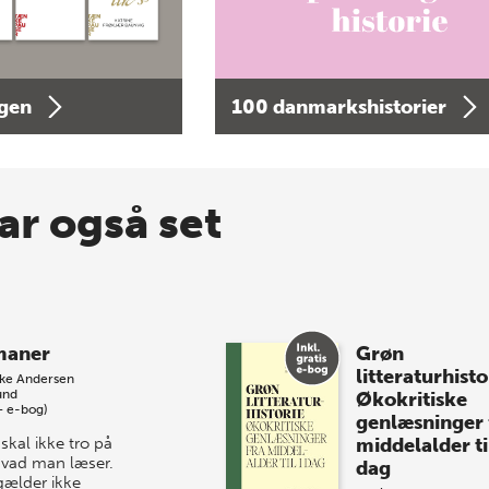
agen
100 danmarkshistorier
ar også set
maner
Grøn
litteraturhisto
kke Andersen
und
Økokritiske
+ e-bog)
genlæsninger 
skal ikke tro på
middelalder til
 hvad man læser.
dag
gælder ikke