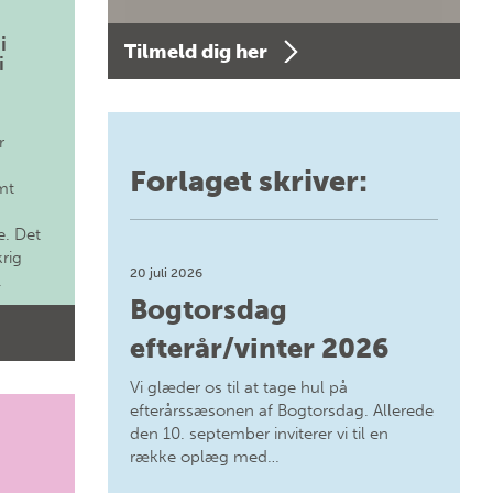
i
Tilmeld dig her
i
r
Forlaget skriver:
mt
. Det
krig
20 juli 2026
.
Bogtorsdag
efterår/vinter 2026
Vi glæder os til at tage hul på
efterårssæsonen af Bogtorsdag. Allerede
den 10. september inviterer vi til en
række oplæg med…