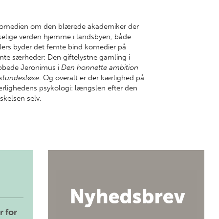
. Komedien om den blærede akademiker der
kelige verden hjemme i landsbyen, både
llers byder det femte bind komedier på
ante særheder: Den giftelystne gamling i
bbede Jeronimus i
Den honnette ambition
stundesløse
. Og overalt er der kærlighed på
ærlighedens psykologi: længslen efter den
skelsen selv.
r for