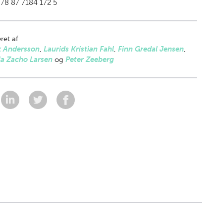
78 87 7184 172 5
ret af
k Andersson
,
Laurids Kristian Fahl
,
Finn Gredal Jensen
,
la Zacho Larsen
og
Peter Zeeberg