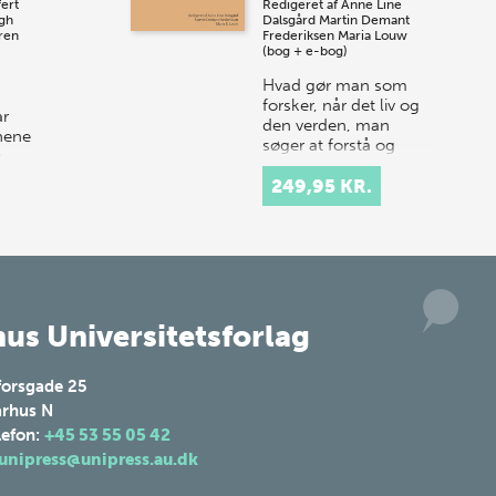
ert
Redigeret af
Anne Line
gh
Dalsgård
Martin Demant
ren
Frederiksen
Maria Louw
(bog + e-bog)
Hvad gør man som
forsker, når det liv og
ar
den verden, man
jnene
søger at forstå og
e
beskrive, er så meget
mere – og nogle
249,95 KR.
rker
gange mindre – end
og
det, sproget kan…
lsen
us Universitetsforlag
forsgade 25
rhus N
lefon:
+45 53 55 05 42
unipress@unipress.au.dk