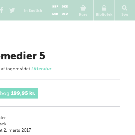
GBP
DKK
In English
EUR
USD
Kurv
Bibliotek
Søg
medier 5
 af
fagområdet
Litteratur
 bog
199,95 kr.
der
ack
t 2. marts 2017