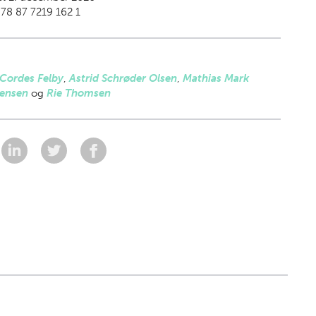
78 87 7219 162 1
 Cordes Felby
,
Astrid Schrøder Olsen
,
Mathias Mark
tensen
og
Rie Thomsen