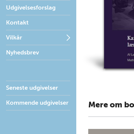
Udgivelsesforslag
Kontakt
Vilkår
Nyhedsbrev
Seneste udgivelser
Kommende udgivelser
Mere om b