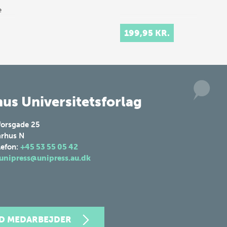
e
199,95 KR.
us Universitetsforlag
forsgade 25
rhus N
lefon:
+45 53 55 05 42
unipress@unipress.au.dk
ND MEDARBEJDER