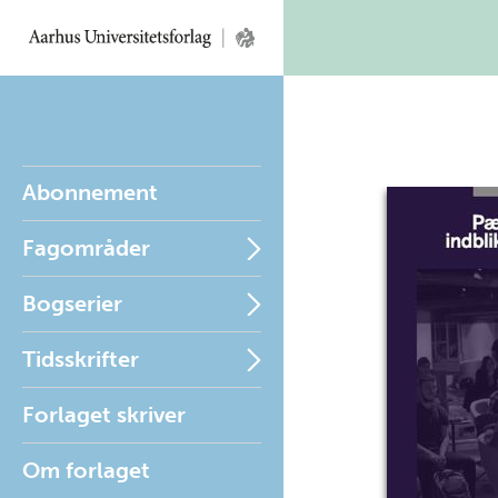
Abonnement
Fagområder
Bogserier
Tidsskrifter
Forlaget skriver
Om forlaget