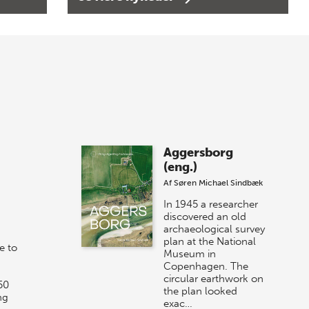
Bogtorsdag 11. juni
Forårets sidste Bogtorsdag 11. juni Vær
med, når vi sammen med Det Kgl.
Bibliotek i Aarhus fejrer forfatterne bag
vores nyes…
8 maj 2026
Spar op til 70% til
Aggersborg
sommer-lagersalg!
(eng.)
Af
Søren Michael Sindbæk
Vi gentager succesen og inviterer igen i
år til vores store sommer-lagersalg,
In 1945 a researcher
så sæt kryds i kalenderen onsdag den
discovered an old
archaeological survey
10. j…
plan at the National
e to
Museum in
Copenhagen. The
circular earthwork on
50
the plan looked
ng
exac…