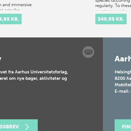
species occurring
ch and immersive
regularly. To thes
ht into the
numbers can be
tacular courtly
added…
9,95 KR.
349,95 KR.
val culture of
 and 17th-
ury Europe.
t celebrations
tituted elaborate
v
Aarh
vet fra Aarhus Universitetsforlag,
Helsing
teret om nye bøger, aktiviteter og
8200
Aa
Mobilte
E-mail:
EDSBREV
FI