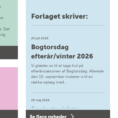
r
Forlaget skriver:
mt
. Det
krig
20 juli 2026
.
Bogtorsdag
efterår/vinter 2026
Vi glæder os til at tage hul på
efterårssæsonen af Bogtorsdag. Allerede
den 10. september inviterer vi til en
række oplæg med…
20 maj 2026
Forårets sidste
Se flere nyheder