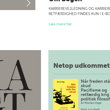
KARRIEREVEJLEDNING OG KARRIER
RETFÆRDIGHED FINDES KUN I E-B
Læs mere her
Netop udkommet
Når freden stå
skud
Pacifisme og
retfærdig krig 
politisk filosof
Af
Morten Dige
(bog + e-bog)