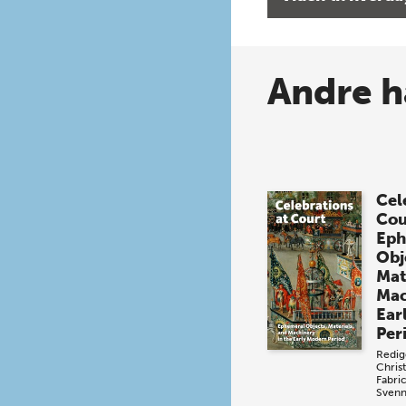
Andre h
Cel
Cou
Eph
Obj
Mat
Mac
Ear
Per
Redig
Chris
Fabri
Svenn