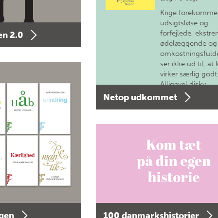
Krige forekomme
udsigtsløse og
forfejlede, ekstre
n 2.0
ødelæggende og
omkostningsfulde
ser ikke ud til, at 
virker særlig godt
Alligevel diskv…
Netop udkommet
agen
100 danmarkshistorier