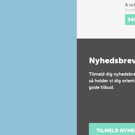
A ri
insig
spec
34
festi
16th
cent
Cour
cons
a…
Nyhedsbre
Tilmeld dig nyhedsbre
så holder vi dig orien
gode tilbud.
TILMELD NYH