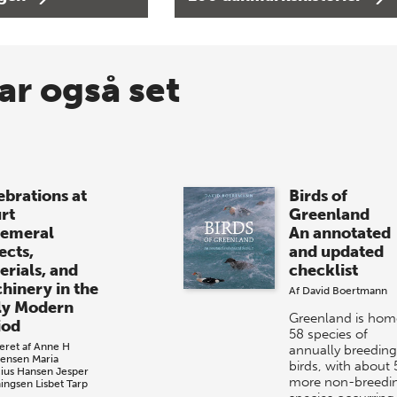
ar også set
ebrations at
Birds of
rt
Greenland
emeral
An annotated
ects,
and updated
erials, and
checklist
hinery in the
Af
David Boertmann
ly Modern
Greenland is hom
iod
58 species of
eret af
Anne H
annually breeding
tensen
Maria
birds, with about 
cius Hansen
Jesper
more non-breedi
ingsen
Lisbet Tarp