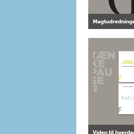
Magtudredninge
Viden til hverd