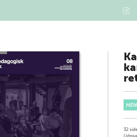
Ka
ka
re
HEN
32
sid
Udgiv