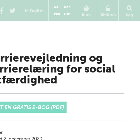
GBP
DKK
In English
EUR
USD
Kurv
Bibliotek
Søg
rrierevejledning og
rrierelæring for social
tfærdighed
T EN GRATIS E-BOG (PDF)
er
et 2. december 2020