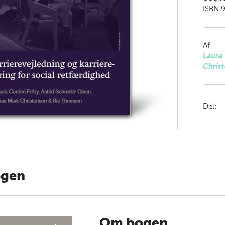
ISBN 9
Af
Laura
Chris
Del:
ogen
Om bogen