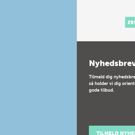
29
Nyhedsbre
Tilmeld dig nyhedsbre
så holder vi dig orien
gode tilbud.
TILMELD NYH