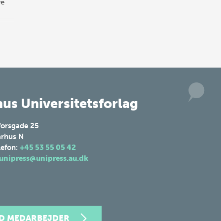
re
us Universitetsforlag
forsgade 25
rhus N
lefon:
+45 53 55 05 42
unipress@unipress.au.dk
ND MEDARBEJDER