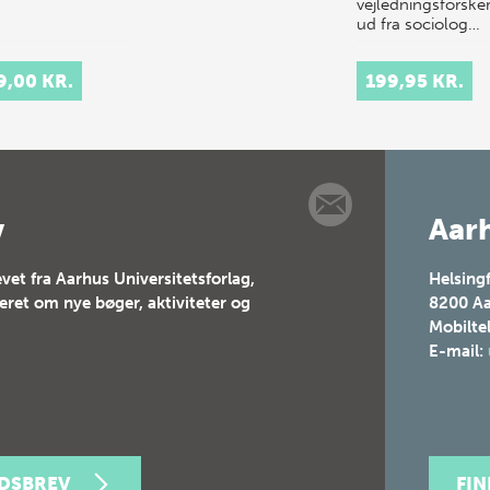
vejledningsforske
ud fra sociolog…
9,00 KR.
199,95 KR.
v
Aarh
vet fra Aarhus Universitetsforlag,
Helsing
teret om nye bøger, aktiviteter og
8200
Aa
Mobilte
E-mail:
EDSBREV
FI