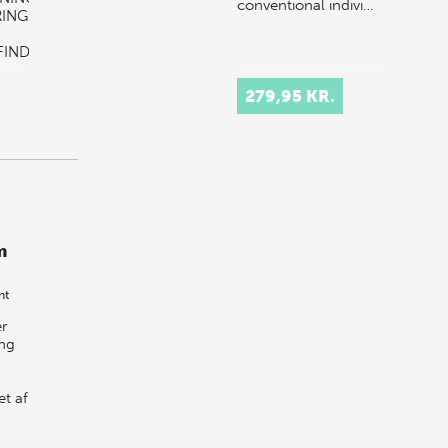
conventional indivi…
RING
FINDES
G
279,95 KR.
r
m
nt
r
ing
et af