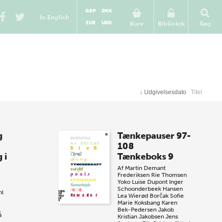
GBP
DKK
In English
EUR
USD
Kurv
Bibliotek
Søg
↓
Udgivelsesdato
Titel
g
Tænkepauser 97-
108
 i
Tænkeboks 9
Af
Martin Demant
Frederiksen
Rie Thomsen
Yoko Luise Dupont
Inger
Schoonderbeek Hansen
hl
Lea Wierød Borčak
Sofie
Marie Koksbang
Karen
Bek-Pedersen
Jakob
å
Kristian Jakobsen
Jens