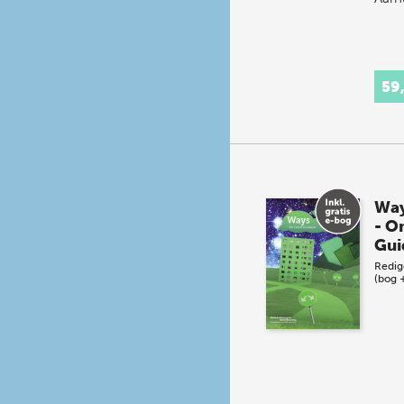
59
Wa
- O
Gui
Redig
(bog 