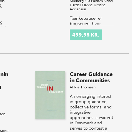
pen
Seeberg
Ella Paldam
Sidsel
Harder
Hanne Kirstine
R.
Adriansen
Tænkepauser er
og
bogserien, hvor
det,
topforskere fra
Aarhus Universitet
499,95 KR.
formidler deres viden
om centrale emner
som frihed, netværk
og tillid. Idéen er at
k…
dnin
Career Guidance
in Communities
g
Af
Rie Thomsen
An emerging interest
in group guidance,
collective forms, and
integrative
nsen
approaches is evident
in Denmark and
serves to contest a
DNING