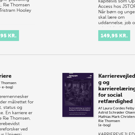
kapitelvis som O
, Rie Thomsen
Access hos JSTO
Tristram Hooley
Når børn og unge
skal lære om
uddannelse, job 
arbejdsliv, kræver 
at lærere og
,95 KR.
149,95 KR.
uddannel…
riere
Karrierevejle
g og
e Thomsen
+ e-bog)
karrierelærin
for social
ieremennesker
retfærdighed
der målrettet for
, status og
Af
Laura Cordes Felby
e. En karriere er
Astrid Schrøder Olsen
Mathias Mark Christe
ge Rie Thomsen,
Rie Thomsen
erebevidst
(e-bog)
ereforsker ved
us Universi…
KARRIEREVEJLE