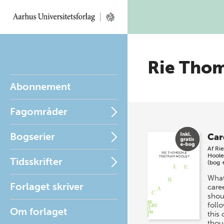
Rie Tho
Abonnement
Fagområder
Bogserier
Car
Af
Ri
Hoole
Tidsskrifter
(bog 
What
Forlaget skriver
care
shou
foll
Om forlaget
this 
thou