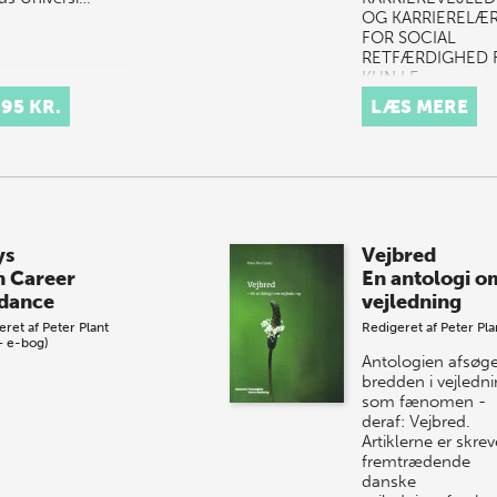
OG KARRIERELÆ
FOR SOCIAL
RETFÆRDIGHED 
KUN I E-
BOGSUDGAVE O
,95 KR.
LÆS MERE
IKKE SOM TRYKT
BOGLæs mere he
ys
Vejbred
n Career
En antologi o
dance
vejledning
eret af
Peter Plant
Redigeret af
Peter Pla
+ e-bog)
Antologien afsøge
bredden i vejledn
som fænomen -
deraf: Vejbred.
Artiklerne er skrev
fremtrædende
danske