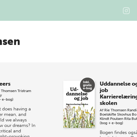
msen
eers
Uddannelse o
job
e Thomsen
Tristram
y
Karrierelæring
+ e-bog)
skolen
 does having a
Af
Rie Thomsen
Randi
er mean, and
Boelskifte Skovhus
Bo
Klindt Poulsen
Rita Bu
ld we always
(bog + e-bog)
ow our dreams? In
critical and
Bogen findes ogs
ght-provoking