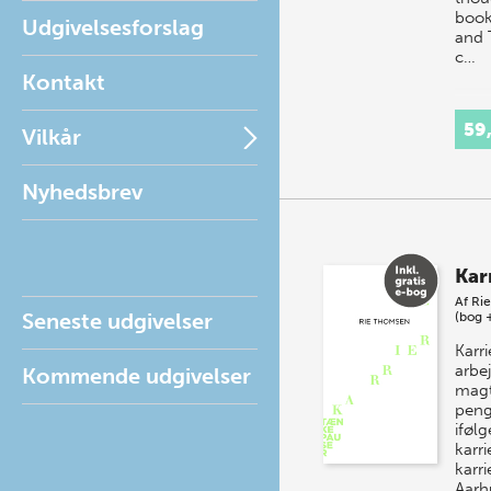
book
Udgivelsesforslag
and 
c…
Kontakt
59
Vilkår
Nyhedsbrev
Kar
Af
Ri
Seneste udgivelser
(bog 
Karr
arbej
Kommende udgivelser
magt
peng
iføl
karri
karri
Aarh