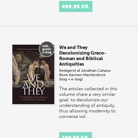
499,95 KR.
We and They
Decolonizing Greco-
Roman and Biblical
Antiquities
Redigeret af
Jonathan Cahana-
Blum
Karmen MacKendrick
(bog + e-bog)
The articles collected in this
volume share a very similar
goal: to decolonize our
understanding of antiquity,
thus allowing modernity to
converse wit…
249,95 KR.