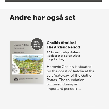
8 maj 2026
Spar op til 70% til sommer-
Andre har også set
lagersalg!
Vi gentager succesen og inviterer igen i år til vores
store sommer-lagersalg, så sæt kryds i kalenderen
Chalkis Aitolias II
onsdag den 10. j…
The Archaic Period
Af
Sanne Houby-Nielsen
Redigeret af
Søren Dietz
(bog + e-bog)
Homeric Chalkis is situated
on the coast of Aetolia at the
very ‘gateway’ of the Gulf of
Patras. The foundation
occurred during an
important period in…