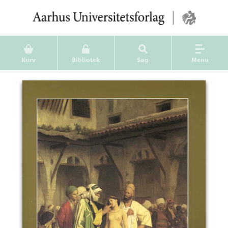
Kurv
Bibliotek
Søg
Menu