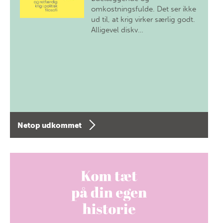
omkostningsfulde. Det ser ikke
ud til, at krig virker særlig godt.
Alligevel diskv…
Netop udkommet