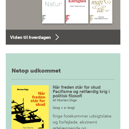
Viden til hverdagen
Netop udkommet
Når freden står for skud
Pacifisme og retfærdig krig i
politisk filosofi
Af
Morten Dige
(bog + e-bog)
Krige forekommer udsigtsløse
og forfejlede, ekstremt
ødelæggende og