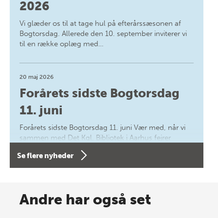
2026
Vi glæder os til at tage hul på efterårssæsonen af
Bogtorsdag. Allerede den 10. september inviterer vi
til en række oplæg med…
20 maj 2026
Forårets sidste Bogtorsdag
11. juni
Forårets sidste Bogtorsdag 11. juni Vær med, når vi
sammen med Det Kgl. Bibliotek i Aarhus fejrer
forfatterne bag vores nyes…
Se flere nyheder
8 maj 2026
Spar op til 70% til sommer-
Andre har også set
lagersalg!