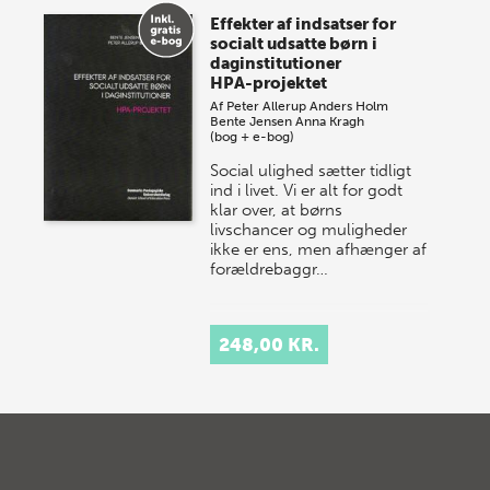
Effekter af indsatser for
socialt udsatte børn i
daginstitutioner
HPA-projektet
Af
Peter Allerup
Anders Holm
Bente Jensen
Anna Kragh
(bog + e-bog)
Social ulighed sætter tidligt
ind i livet. Vi er alt for godt
klar over, at børns
livschancer og muligheder
ikke er ens, men afhænger af
forældrebaggr…
248,00 KR.