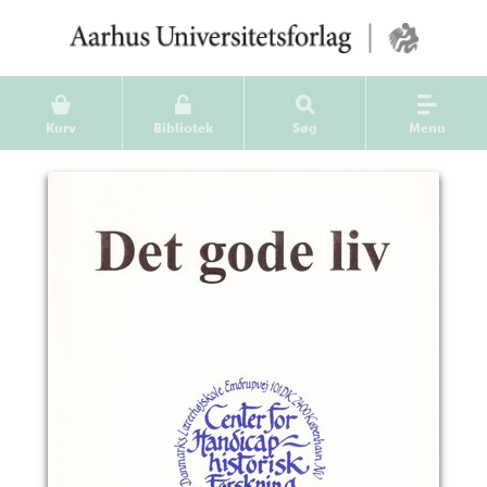
Kurv
Bibliotek
Søg
Menu