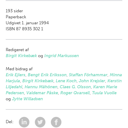
193
sider
Paperback
Udgivet 1. januar 1994
ISBN 87 8935 302 1
Redigeret af
Birgit Kirkebæk
og
Ingrid Markussen
Med bidrag af
Erik Ejlers
,
Bengt Erik Eriksson
,
Staffan Förhammar
,
Minna
Harjula
,
Birgit Kirkebæk
,
Lene Koch
,
John Krejsler
,
Kerstin
Liljedahl
,
Hannu Mähönen
,
Claes G. Olsson
,
Karen Marie
Pedersen
,
Valdemar Påske
,
Roger Qvarsell
,
Tuula Vuolle
og
Jytte Willadsen
Del: