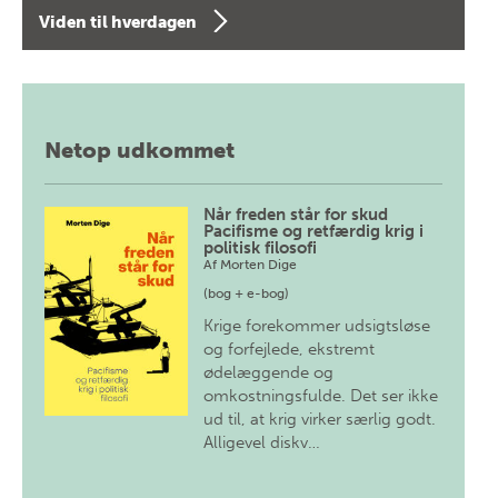
Viden til hverdagen
Netop udkommet
Når freden står for skud
Pacifisme og retfærdig krig i
politisk filosofi
Af
Morten Dige
(bog + e-bog)
Krige forekommer udsigtsløse
og forfejlede, ekstremt
ødelæggende og
omkostningsfulde. Det ser ikke
ud til, at krig virker særlig godt.
Alligevel diskv…