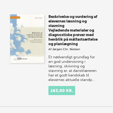
Vi gentager succesen og inviterer igen i år til vores
store sommer-lagersalg, så sæt kryds i kalenderen
Beskrivelse og vurdering af
onsdag den 10. j…
elevernes læsning og
stavning
Vejledende materialer og
diagnostiske prøver med
henblik på målfastsættelse
og planlægning
Af
Jørgen Chr. Nielsen
Et nødvendigt grundlag for
en god undervisning i
læsning, skrivning og
stavning er, at dansklæreren
har et godt kendskab til
elevernes aktuelle standp…
163,00 KR.