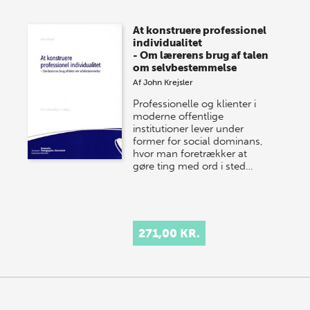
At konstruere professionel
individualitet
- Om lærerens brug af talen
om selvbestemmelse
Af
John Krejsler
Professionelle og klienter i
moderne offentlige
institutioner lever under
former for social dominans,
hvor man foretrækker at
gøre ting med ord i sted…
271,00 KR.