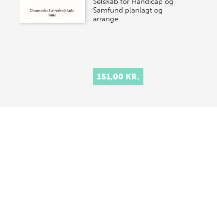
Selskab for Handicap og
Samfund planlagt og
arrange…
151,00 KR.