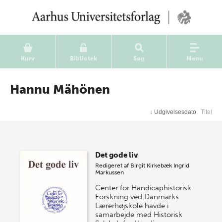
Kurv
Bibliotek
Søg
Menu
Hannu Mähönen
↓
Udgivelsesdato
Titel
Det gode liv
Redigeret af
Birgit Kirkebæk
Ingrid
Markussen
Center for Handicaphistorisk
Forskning ved Danmarks
Lærerhøjskole havde i
samarbejde med Historisk