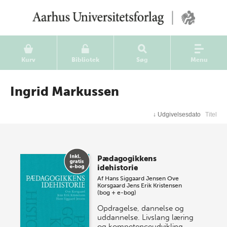
Kurv
Bibliotek
Søg
Menu
Ingrid Markussen
↓
Udgivelsesdato
Titel
Pædagogikkens
idehistorie
Af
Hans Siggaard Jensen
Ove
Korsgaard
Jens Erik Kristensen
(bog + e-bog)
Opdragelse, dannelse og
uddannelse. Livslang læring
og kompetenceudvikling.