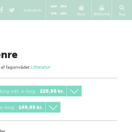
GBP
DKK
In English
EUR
USD
Kurv
Bibliotek
Søg
nre
 af
fagområdet
Litteratur
bog inkl. e-bog
:
229,95 kr.
 e-bog
:
149,95 kr.
der