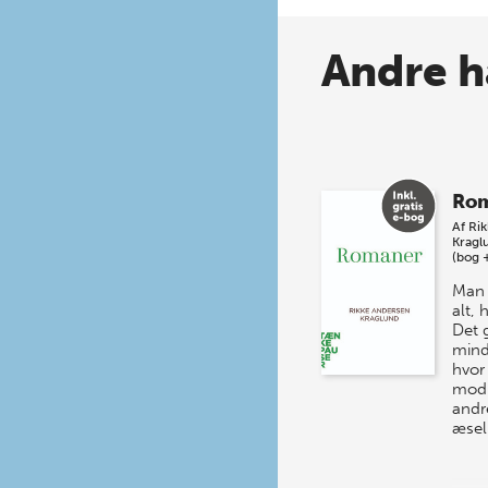
Andre h
Ro
Af
Ri
Kragl
(bog 
Man 
alt,
Det 
mind
hvor
mod 
andr
æsel