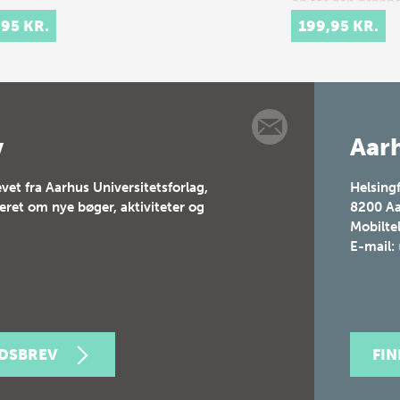
op for den grønn
dagsorden. I
,95 KR.
199,95 KR.
boghandlen er væ
af Theis Ørntoft 
Ursula Andkjær O
en fast del a…
v
Aarh
vet fra Aarhus Universitetsforlag,
Helsing
teret om nye bøger, aktiviteter og
8200
Aa
Mobilte
E-mail:
EDSBREV
FI