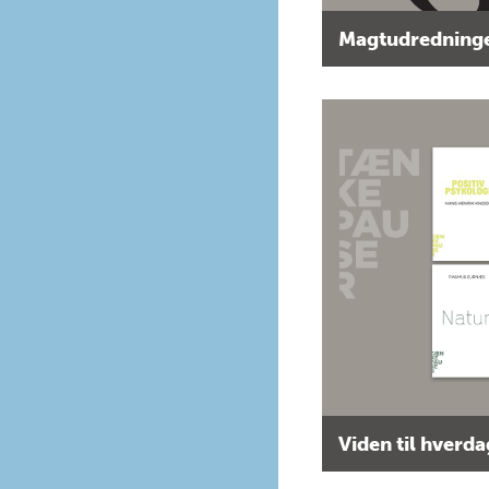
Magtudredninge
Viden til hverd