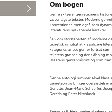
Om bogen
Genre skitserer genreteoriens histo
væsentligste tekster. Moderne genrete
konventioner, men også som dynamis
litteraturens nyskabende karakter.
Selv om størsteparten af moderne gen
teoretisk umuligt at klassificere litt
kategorier, anses genrer fortsat s
tekstens grænse og dens åbning mod 
læserens genrehorisont og som tran
Denne antologi rummer såvel klassi
genreteori og bringer oversættelser a
Genette, Jean-Marie Schaeffer, Josep
Derrida og Peter Hitchkock.
Bogen er 6. bind i serien Moderne lit