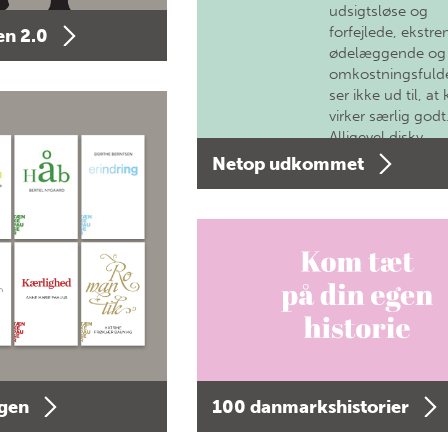
udsigtsløse og
forfejlede, ekstre
n 2.0
ødelæggende og
omkostningsfulde
ser ikke ud til, at 
virker særlig godt
Alligevel diskv…
Netop udkommet
agen
100 danmarkshistorier