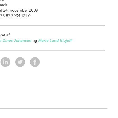
back
et 24. november 2009
78 87 7934 121 0
ret af
n Dines Johansen
og
Marie Lund Klujeff