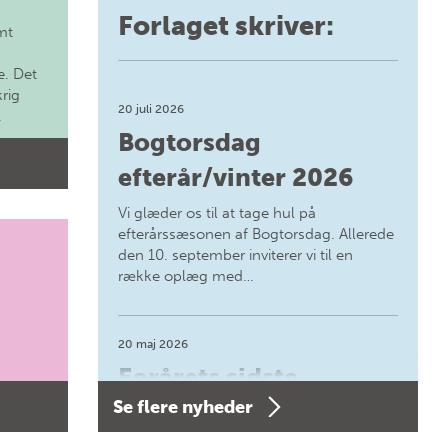
Forlaget skriver:
mt
. Det
krig
20 juli 2026
.
Bogtorsdag
efterår/vinter 2026
Vi glæder os til at tage hul på
efterårssæsonen af Bogtorsdag. Allerede
den 10. september inviterer vi til en
række oplæg med…
20 maj 2026
Forårets sidste
Se flere nyheder
Bogtorsdag 11. juni
Forårets sidste Bogtorsdag 11. juni Vær