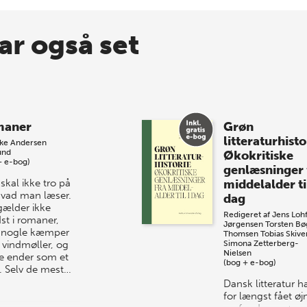
ar også set
maner
Grøn
litteraturhisto
kke Andersen
und
Økokritiske
+ e-bog)
genlæsninger 
skal ikke tro på
middelalder til
 hvad man læser.
dag
gælder ikke
Redigeret af
Jens Lohf
st i romaner,
Jørgensen
Torsten Bø
 nogle kæmper
Thomsen
Tobias Skive
vindmøller, og
Simona Zetterberg-
Nielsen
e ender som et
(bog + e-bog)
. Selv de mest…
Dansk litteratur h
for længst fået ø