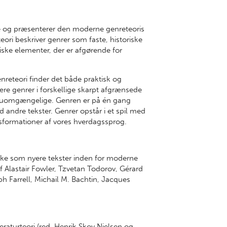
rie og præsenterer den moderne genreteoris
ori beskriver genrer som faste, historiske
ke elementer, der er afgørende for
reteori finder det både praktisk og
erære genrer i forskellige skarpt afgrænsede
om uomgængelige. Genren er på én gang
andre tekster. Genrer opstår i et spil med
sformationer af vores hverdagssprog.
ske som nyere tekster inden for moderne
f Alastair Fowler, Tzvetan Todorov, Gérard
h Farrell, Michail M. Bachtin, Jacques
teraturteori (red. Henrik Skov Nielsen og