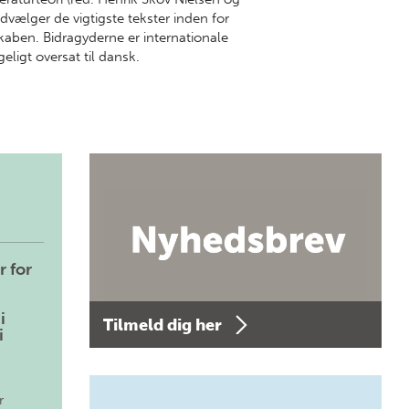
udvælger de vigtigste tekster inden for
kaben. Bidragyderne er internationale
eligt oversat til dansk.
r for
i
Tilmeld dig her
i
r