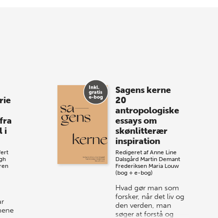
med, når vi sammen med Det Kgl.
Bibliotek i Aarhus fejrer forfatterne bag
vores nyes…
8 maj 2026
Spar op til 70% til
Sagens kerne
sommer-lagersalg!
rie
20
antropologiske
Vi gentager succesen og inviterer igen i
fra
essays om
år til vores store sommer-lagersalg,
 i
skønlitterær
så sæt kryds i kalenderen onsdag den
inspiration
10. j…
ert
Redigeret af
Anne Line
gh
Dalsgård
Martin Demant
ren
Frederiksen
Maria Louw
(bog + e-bog)
Hvad gør man som
forsker, når det liv og
ar
den verden, man
jnene
søger at forstå og