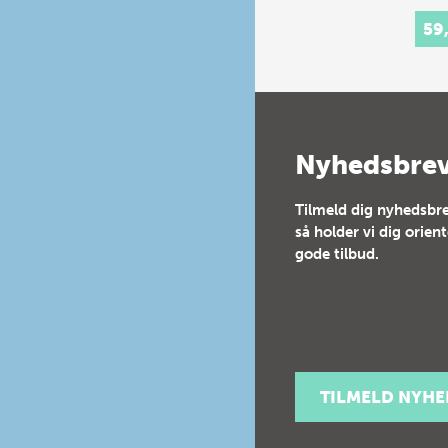
59
Nyhedsbre
Tilmeld dig nyhedsbre
så holder vi dig orien
gode tilbud.
TILMELD NYH