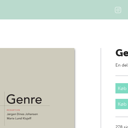
Ge
En del
Køb 
Køb
278
si