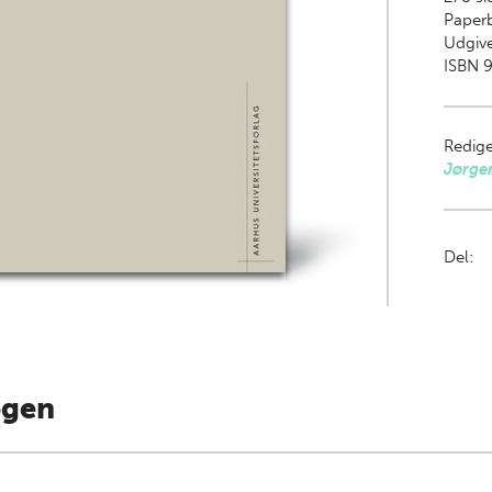
Paper
Udgiv
ISBN 9
Redige
Jørge
Del:
ogen