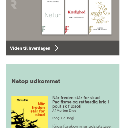
Viden til hverdagen
Netop udkommet
Når freden står for skud
Pacifisme og retfærdig krig i
politisk filosofi
Af
Morten Dige
(bog + e-bog)
Krige forekommer udsigtsløse