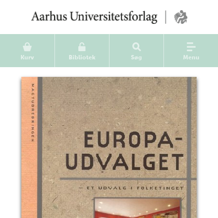
Kurv
Bibliotek
Søg
Menu