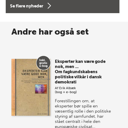
forfatterne bag vores nyes…
Se flere nyheder
8 maj 2026
Spar op til 70% til sommer-
Andre har også set
lagersalg!
Vi gentager succesen og inviterer igen i år til vores
store sommer-lagersalg, så sæt kryds i kalenderen
Eksperter kan være gode
onsdag den 10. j…
nok, men ...
Om fagkundskabens
politiske vilkår i dansk
demokrati
Af
Erik Albæk
(bog + e-bog)
Forestillingen om, at
eksperter bør spille en
væsentlig rolle i den politiske
styring af samfundet, har
stået centralt i hele den
europæiske civilisat…