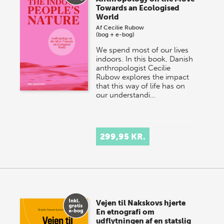
Towards an Ecologised
World
Af
Cecilie Rubow
(bog + e-bog)
We spend most of our lives
indoors. In this book, Danish
anthropologist Cecilie
Rubow explores the impact
that this way of life has on
our understandi…
299,95 KR.
Vejen til Nakskovs hjerte
En etnografi om
udflytningen af en statslig