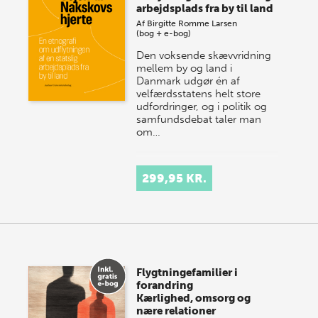
arbejdsplads fra by til land
Af
Birgitte Romme Larsen
(bog + e-bog)
Den voksende skævvridning
mellem by og land i
Danmark udgør én af
velfærdsstatens helt store
udfordringer, og i politik og
samfundsdebat taler man
om…
299,95 KR.
Flygtningefamilier i
forandring
Kærlighed, omsorg og
nære relationer