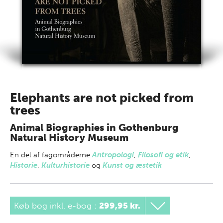
Elephants are not picked from
trees
Animal Biographies in Gothenburg
Natural History Museum
En del af
fagområderne
Antropologi
,
Filosofi og etik
,
Historie
,
Kulturhistorie
og
Kunst og æstetik
Køb bog inkl. e-bog
:
299,95 kr.