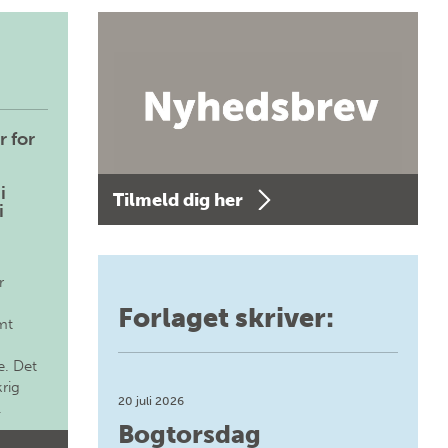
r for
i
Tilmeld dig her
i
r
Forlaget skriver:
mt
. Det
krig
20 juli 2026
.
Bogtorsdag