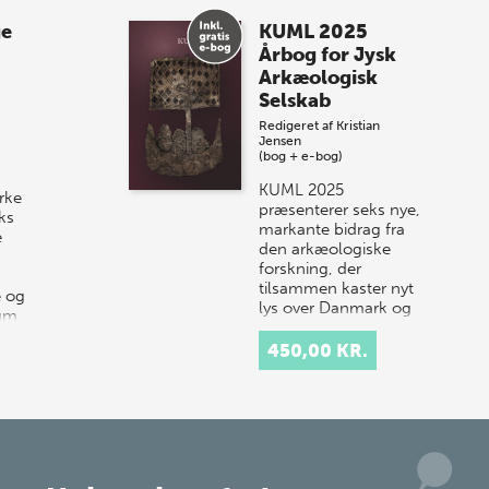
Spar op til 70% til
ge
KUML 2025
sommer-lagersalg!
Årbog for Jysk
Arkæologisk
Vi gentager succesen og inviterer igen i
Selskab
år til vores store sommer-lagersalg,
Redigeret af
Kristian
så sæt kryds i kalenderen onsdag den
Jensen
10. j…
(bog + e-bog)
KUML 2025
rke
præsenterer seks nye,
ks
markante bidrag fra
e
den arkæologiske
forskning, der
tilsammen kaster nyt
e og
lys over Danmark og
rum
Nordens historie.
…
Årbogen…
450,00 KR.