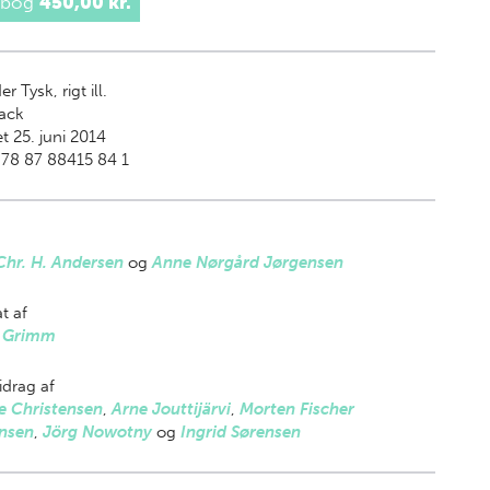
 bog
450,00 kr.
er Tysk, rigt ill.
ack
t 25. juni 2014
78 87 88415 84 1
Chr. H. Andersen
og
Anne Nørgård Jørgensen
t af
r Grimm
drag af
e Christensen
,
Arne Jouttijärvi
,
Morten Fischer
nsen
,
Jörg Nowotny
og
Ingrid Sørensen