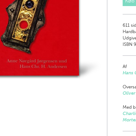
Køb
611
sid
Hardb
Udgive
ISBN 9
Af
Hans 
Oversa
Olive
Med bi
Charli
Morte