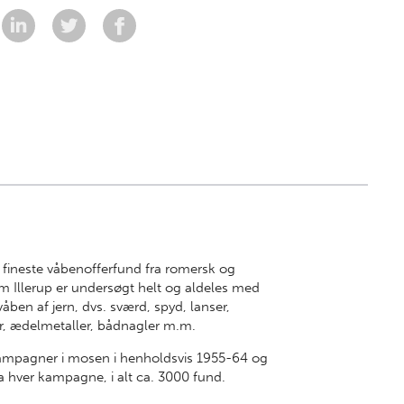
fineste våbenofferfund fra romersk og
m Illerup er undersøgt helt og aldeles med
ben af jern, dvs. sværd, spyd, lanser,
tyr, ædelmetaller, bådnagler m.m.
kampagner i mosen i henholdsvis 1955-64 og
 hver kampagne, i alt ca. 3000 fund.