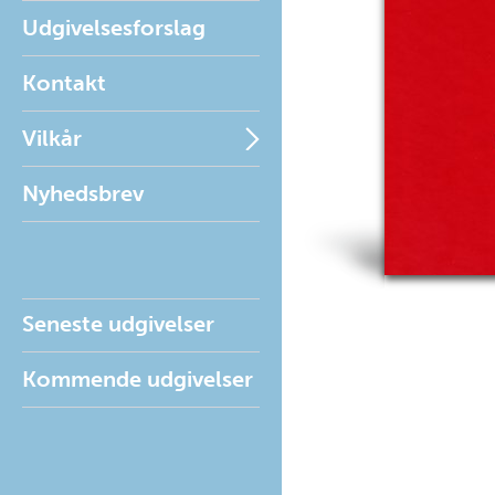
Udgivelsesforslag
Kontakt
Vilkår
Nyhedsbrev
Seneste udgivelser
Kommende udgivelser