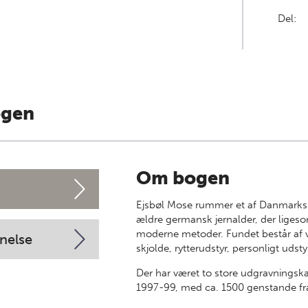
Del:
ogen
Om bogen
Ejsbøl Mose rummer et af Danmarks 
ældre germansk jernalder, der ligeso
moderne metoder. Fundet består af vå
nelse
skjolde, rytterudstyr, personligt uds
Der har været to store udgravnings
1997-99, med ca. 1500 genstande fra