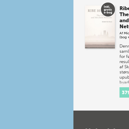
Rib
The
and
Net
Af
Mic
(bog 
Denn
saml
for 
resul
af S
størs
upub
byar
udgr
37