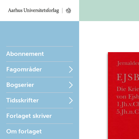
Abonnement
Fagområder
Bogserier
Tidsskrifter
Forlaget skriver
Om forlaget