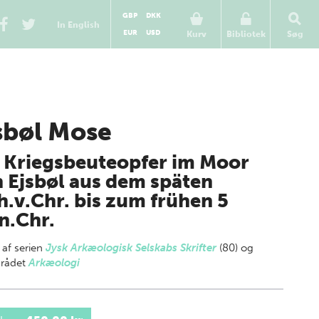
GBP
DKK
In English
EUR
USD
Kurv
Bibliotek
Søg
sbøl Mose
 Kriegsbeuteopfer im Moor
 Ejsbøl aus dem späten
h.v.Chr. bis zum frühen 5
n.Chr.
 af
serien
Jysk Arkæologisk Selskabs Skrifter
(80) og
rådet
Arkæologi