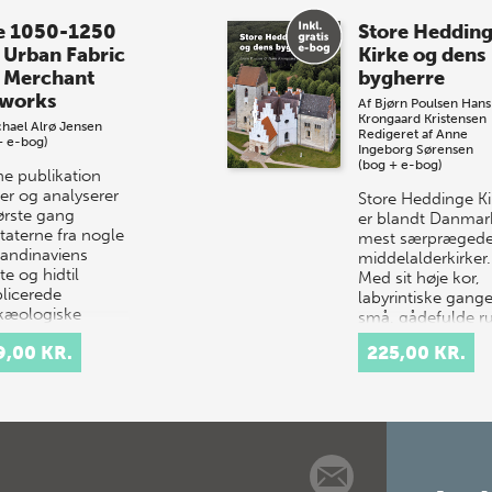
e 1050-1250
Store Heddin
 Urban Fabric
Kirke og dens
 Merchant
bygherre
works
Af
Bjørn Poulsen
Hans
Krongaard Kristensen
hael Alrø Jensen
Redigeret af
Anne
+ e-bog)
Ingeborg Sørensen
(bog + e-bog)
e publikation
er og analyserer
Store Heddinge Ki
første gang
er blandt Danmar
taterne fra nogle
mest særpræged
kandinaviens
middelalderkirker.
te og hidtil
Med sit høje kor,
licerede
labyrintiske gang
kæologiske
små, gådefulde 
avnin…
samt det ottekan
9,00 KR.
225,00 KR.