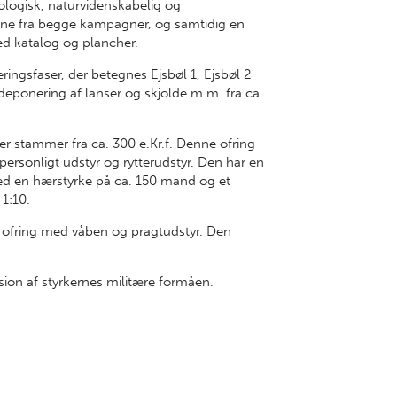
ologisk, naturvidenskabelig og
dene fra begge kampagner, og samtidig en
ed katalog og plancher.
eringsfaser, der betegnes Ejsbøl 1, Ejsbøl 2
 deponering af lanser og skjolde m.m. fra ca.
er stammer fra ca. 300 e.Kr.f. Denne ofring
 personligt udstyr og rytterudstyr. Den har en
ed en hærstyrke på ca. 150 mand og et
 1:10.
t ofring med våben og pragtudstyr. Den
.
ion af styrkernes militære formåen.