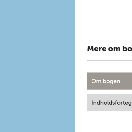
Mere om b
Om bogen
Indholdsforteg