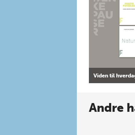
Viden til hverd
Andre h