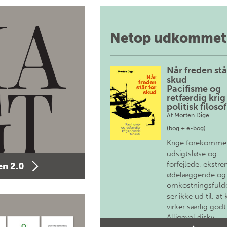
Netop udkommet
Når freden stå
skud
Pacifisme og
retfærdig krig 
politisk filosof
Af
Morten Dige
(bog + e-bog)
Krige forekomme
udsigtsløse og
forfejlede, ekstre
n 2.0
ødelæggende og
omkostningsfulde
ser ikke ud til, at 
virker særlig godt
Alligevel diskv…