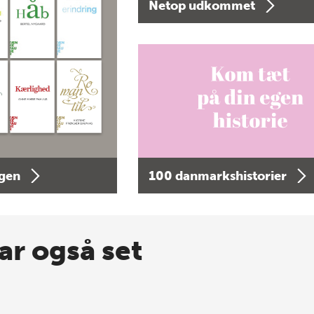
Netop udkommet
agen
100 danmarkshistorier
ar også set