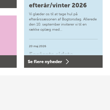
efterår/vinter 2026
Vi glæder os til at tage hul på
efterårssæsonen af Bogtorsdag. Allerede
den 10. september inviterer vi til en
række oplæg med…
20 maj 2026
Forårets sidste
Se flere nyheder
Bogtorsdag 11. juni
Forårets sidste Bogtorsdag 11. juni Vær
med, når vi sammen med Det Kgl.
Bibliotek i Aarhus fejrer forfatterne bag
vores nyes…
8 maj 2026