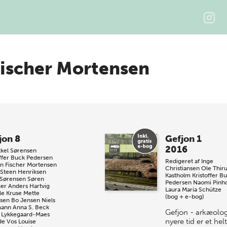
ischer Mortensen
jon 8
Gefjon 1
2016
kel Sørensen
offer Buck Pedersen
Redigeret af
Inge
n Fischer Mortensen
Christiansen
Ole Thir
 Steen Henriksen
Kastholm
Kristoffer B
 Sørensen
Søren
Pedersen
Naomi Pinho
er
Anders Hartvig
Laura Maria Schütze
le Kruse
Mette
(bog + e-bog)
sen
Bo Jensen
Niels
mann
Anna S. Beck
Gefjon - arkæolog
 Lykkegaard-Maes
nyere tid er et hel
de Vos
Louise