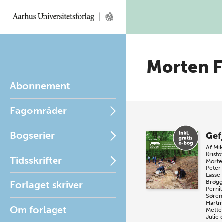
Morten F
Abonnement
Fagområder
Bogserier
Gef
Af
Mik
Krist
Tidsskrifter
Morte
Peter
Lasse
Brøgg
Forlaget skriver
Pernil
Søren
Hart
Om forlaget
Mette
Julie 