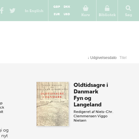
GBP
DKK
In English
EUR
USD
Kurv
Bibliotek
Søg
↓
Udgivelsesdato
Titel
Oldtidsagre i
Danmark
Fyn og
up
Langeland
uck
lt
Redigeret af
Niels-Chr.
Clemmensen
Viggo
Nielsen
i og
t nyt