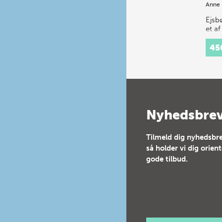
Anne 
Ejsb
et a
fines
våbe
45
rome
germ
der l
unde
alde
Nyhedsbre
Tilmeld dig nyhedsbre
så holder vi dig orien
gode tilbud.