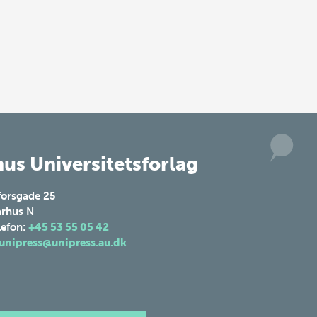
us Universitetsforlag
forsgade 25
rhus N
lefon:
+45 53 55 05 42
unipress@unipress.au.dk