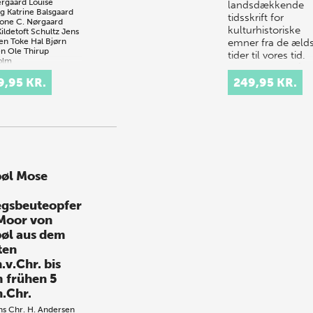
rgaard
Louise
landsdækkende
ng
Katrine Balsgaard
tidsskrift for
one C. Nørgaard
kulturhistoriske
ildetoft Schultz
Jens
sen
Toke Hal Bjørn
emner fra de æld
en
Ole Thirup
tider til vores tid.
olm
Gefjon sigter på…
eret af
Ole Thirup
olm
9,95 KR.
Jesper Langkilde
249,95 KR.
offer Buck Pedersen
Ulriksen
+ e-bog)
on –
ologiske studier
pporter er et
krift for
bøl Mose
ologiske emner.
blicerer bidrag
egsbeuteopfer
hele Danmark og
Moor von
dler alt fra de
s…
bøl aus dem
ten
.v.Chr. bis
 frühen 5
n.Chr.
s Chr. H. Andersen