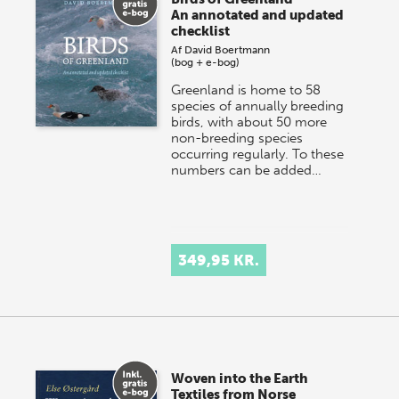
onsdag den 10. j…
An annotated and updated
checklist
Af
David Boertmann
(bog + e-bog)
Greenland is home to 58
species of annually breeding
birds, with about 50 more
non-breeding species
occurring regularly. To these
numbers can be added…
349,95 KR.
Woven into the Earth
Textiles from Norse