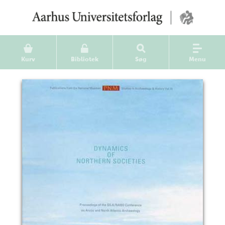
Kurv
Bibliotek
Søg
Menu