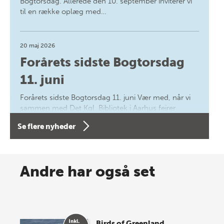
Bogtorsdag. Allerede den 10. september inviterer vi
til en række oplæg med…
20 maj 2026
Forårets sidste Bogtorsdag
11. juni
Forårets sidste Bogtorsdag 11. juni Vær med, når vi
sammen med Det Kgl. Bibliotek i Aarhus fejrer
forfatterne bag vores nyes…
Se flere nyheder
8 maj 2026
Spar op til 70% til sommer-
Andre har også set
lagersalg!
Vi gentager succesen og inviterer igen i år til vores
store sommer-lagersalg, så sæt kryds i kalenderen
Birds of Greenland