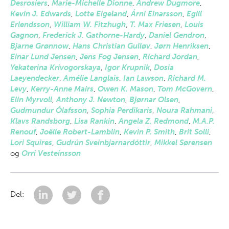
Desrosiers
,
Marie-Michelle Dionne
,
Andrew Dugmore
,
Kevin J. Edwards
,
Lotte Eigeland
,
Árni Einarsson
,
Egill
Erlendsson
,
William W. Fitzhugh
,
T. Max Friesen
,
Louis
Gagnon
,
Frederick J. Gathorne-Hardy
,
Daniel Gendron
,
Bjarne Grønnow
,
Hans Christian Gulløv
,
Jørn Henriksen
,
Einar Lund Jensen
,
Jens Fog Jensen
,
Richard Jordan
,
Yekaterina Krivogorskaya
,
Igor Krupnik
,
Dosia
Laeyendecker
,
Amélie Langlais
,
Ian Lawson
,
Richard M.
Levy
,
Kerry-Anne Mairs
,
Owen K. Mason
,
Tom McGovern
,
Elin Myrvoll
,
Anthony J. Newton
,
Bjørnar Olsen
,
Gudmundur Ólafsson
,
Sophia Perdikaris
,
Noura Rahmani
,
Klavs Randsborg
,
Lisa Rankin
,
Angela Z. Redmond
,
M.A.P.
Renouf
,
Joëlle Robert-Lamblin
,
Kevin P. Smith
,
Brit Solli
,
Lori Squires
,
Gudrún Sveinbjarnardóttir
,
Mikkel Sørensen
og
Orri Vesteinsson
Del: