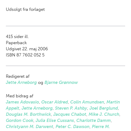
Udsolgt fra forlaget
415
sider ill.
Paperback
Udgivet 22. maj 2006
ISBN 87 7602 052 5
Redigeret af
Jette Arneborg
og
Bjarne Grønnow
Med bidrag af
James Adovasio
,
Oscar Aldred
,
Colin Amundsen
,
Martin
Appelt
,
Jette Arneborg
,
Steven P. Ashby
,
Joel Berglund
,
Douglas M. Borthwick
,
Jacques Chabot
,
Mike J. Church
,
Gordon Cook
,
Julia Elise Cussans
,
Charlotte Damm
,
Christyann M. Darwent
,
Peter C. Dawson
,
Pierre M.