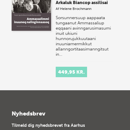
Arkaluk Biancop assilisai
Af
Helene Brochmann
Sorsunnersuup aappaata
tungaanut Ammassaliup
eqqaani avinngarusimasumi
inuit ukiuni
hunnorujukkuutaani
inuuniarnermikkut
allanngortitaasimanngitsut
in…
449,95 KR.
Nyhedsbrev
Tilmeld dig nyhedsbrevet fra Aarhus