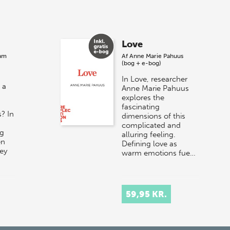
8 maj 2026
Spar op til 70% til
Love
sommer-lagersalg!
ram
Af
Anne Marie Pahuus
(bog + e-bog)
Vi gentager succesen og inviterer igen i
In Love, researcher
år til vores store sommer-lagersalg,
 a
Anne Marie Pahuus
så sæt kryds i kalenderen onsdag den
explores the
10. j…
fascinating
? In
dimensions of this
complicated and
ng
alluring feeling.
en
Defining love as
ey
warm emotions fue…
59,95 KR.