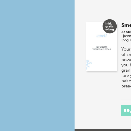
Sme
Af
Al
Fjæld
(bog 
Your
of s
powe
you 
gran
lure 
baker
brea
59