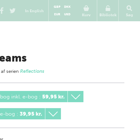
GBP
DKK
In English
EUR
USD
Kurv
Bibliotek
Søg
eams
 af
serien
Reflections
bog inkl. e-bog
:
59,95 kr.
 e-bog
:
39,95 kr.
er