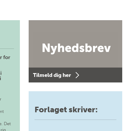
r for
i
Tilmeld dig her
i
r
Forlaget skriver:
mt
. Det
krig