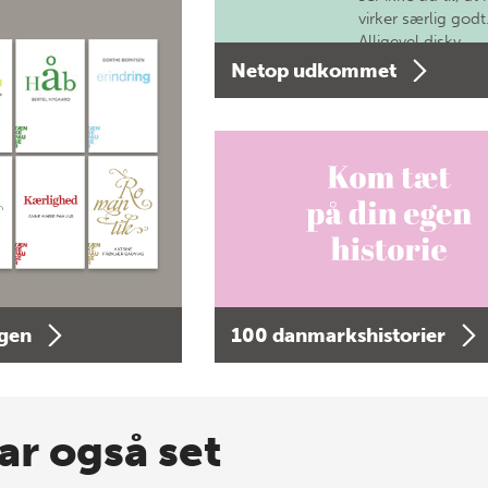
virker særlig godt
Alligevel diskv…
Netop udkommet
agen
100 danmarkshistorier
ar også set