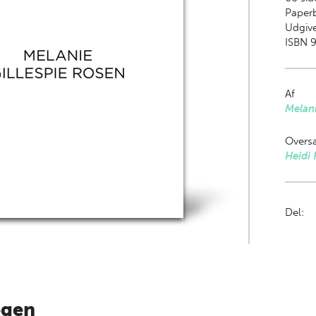
Paper
Udgiv
ISBN 9
Af
Melani
Oversa
Heidi 
Del:
ogen