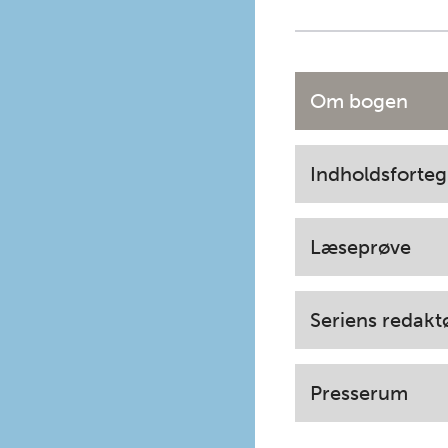
Om bogen
Indholdsforteg
Læseprøve
Seriens redakt
Presserum