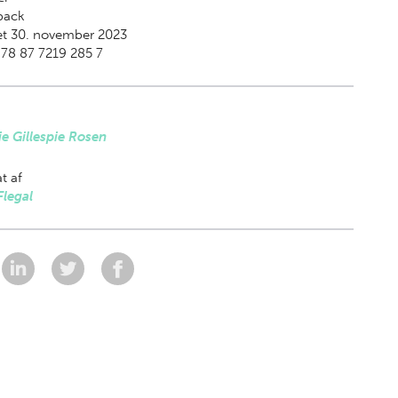
back
et 30. november 2023
78 87 7219 285 7
e Gillespie Rosen
t af
Flegal