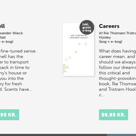
ll
Careers
exander Wieck
Af
Rie Thomsen
Trist
stad
Hooley
+ e-bog)
(bog + e-bog)
 fine-tuned sense
What does having
mell has the
career mean, and
r to transport
should we always
back in time to
follow our dreams
ny’s house or
this critical and
you into the
thought-provoki
y for fresh
book, Rie Thoms
d. Scents have…
and Tristram Hool
c…
,95 KR.
59,95 KR.