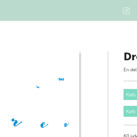
Dr
En del
Køb 
Køb
60
sid