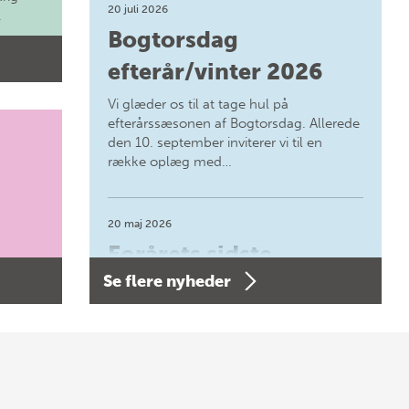
20 juli 2026
.
Bogtorsdag
efterår/vinter 2026
Vi glæder os til at tage hul på
efterårssæsonen af Bogtorsdag. Allerede
den 10. september inviterer vi til en
række oplæg med…
20 maj 2026
Forårets sidste
Se flere nyheder
Bogtorsdag 11. juni
Forårets sidste Bogtorsdag 11. juni Vær
med, når vi sammen med Det Kgl.
Bibliotek i Aarhus fejrer forfatterne bag
vores nyes…