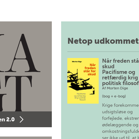
Netop udkommet
Når freden stå
skud
Pacifisme og
retfærdig krig 
politisk filosof
Af
Morten Dige
(bog + e-bog)
Krige forekomme
udsigtsløse og
forfejlede, ekstre
n 2.0
ødelæggende og
omkostningsfulde
ser ikke ud til, at 