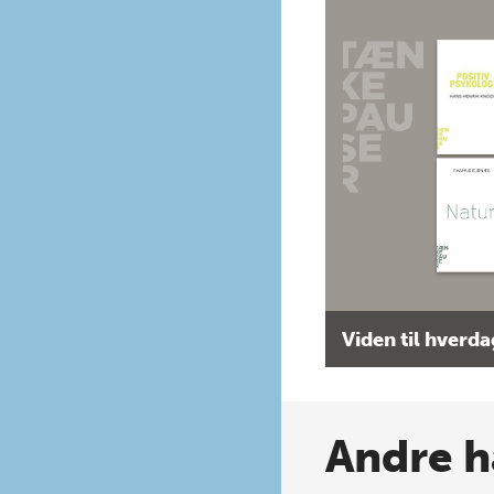
Viden til hverd
Andre h