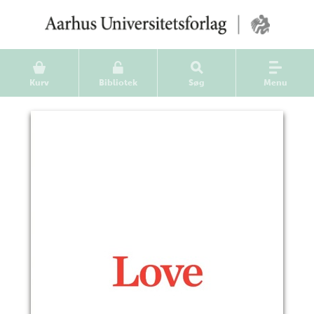
Kurv
Bibliotek
Søg
Menu