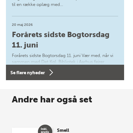
til en række oplæg med…
20 maj 2026
Forårets sidste Bogtorsdag
11. juni
Forårets sidste Bogtorsdag 11. juni Vær med, når vi
sammen med Det Kgl. Bibliotek i Aarhus fejrer
forfatterne bag vores nyes…
Se flere nyheder
8 maj 2026
Spar op til 70% til sommer-
Andre har også set
lagersalg!
Vi gentager succesen og inviterer igen i år til vores
store sommer-lagersalg, så sæt kryds i kalenderen
Smell
onsdag den 10. j…