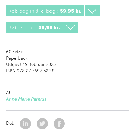
Køb bog inkl. e-bog
:
59,95 kr.
Køb e-bog
:
39,95 kr.
60
sider
Paperback
Udgivet 19. februar 2025
ISBN 978 87 7597 522 8
Af
Anne Marie Pahuus
Del: