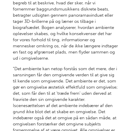
begreb til at beskrive, hvad der sker, når vi
fornemmer baggrundsmusikkens diskrete beats,
betragter udsigten gennem panoramavinduet eller
tager 3D-brillerne på og læner os tilbage i
biografsædet. Bogen analyserer, hvordan ambiente
oplevelser skabes, og hvilke konsekvenser det har
for vores forhold til ting, informationer og
mennesker omkring os, når de ikke længere indtager
en fast og afgrænset plads, men flyder sammen og
ud i omgivelserne.
"Det ambiente kan netop forstås som det mere, der i
sansningen får den omgivende verden til at give sig
til kende som omgivende. Det ambiente er det, som
gør en omgivelse æstetisk effektfuld som omgivelse;
det, som får den til at 'træde frem' uden derved at
fravriste den sin omgivende karakter.
Iscenesættelsen af det ambiente indebærer af den
grund ikke blot det at skabe en omgivelse. Det
indebærer også det at omgive på en sådan måde, at
omgivelsen forstærker det omgivne subjekts
fornemmelse af at være omgivet. Alle omgivelser er