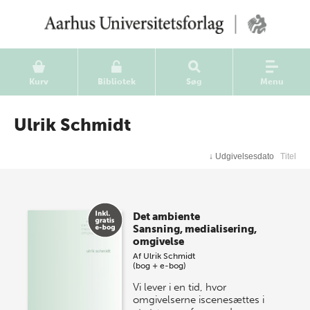
Kurv
Bibliotek
Søg
Menu
Ulrik Schmidt
↓
Udgivelsesdato
Titel
Det ambiente
Sansning, medialisering,
omgivelse
Af
Ulrik Schmidt
(bog + e-bog)
Vi lever i en tid, hvor
omgivelserne iscenesættes i