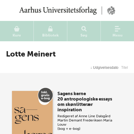
Kurv
Bibliotek
Søg
Menu
Lotte Meinert
↓
Udgivelsesdato
Titel
Sagens kerne
20 antropologiske essays
om skønlitterær
inspiration
Redigeret af
Anne Line Dalsgård
Martin Demant Frederiksen
Maria
Louw
(bog + e-bog)