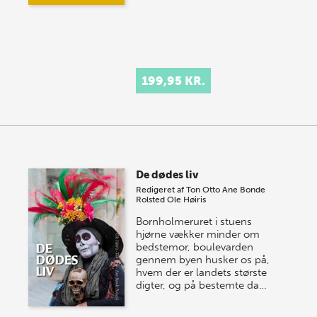
199,95 KR.
De dødes liv
Redigeret af
Ton Otto
Ane Bonde
Rolsted
Ole Høiris
Bornholmeruret i stuens
hjørne vækker minder om
bedstemor, boulevarden
gennem byen husker os på,
hvem der er landets største
digter, og på bestemte da…