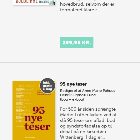
hovedbrud, selvom der er
formuleret klare r…
299,95 KR.
95 nye teser
Redigeret af
Anne Marie Pahuus
Henrik Grøndal Lund
(bog + e-bog)
For 500 år siden sprængte
Martin Luther kirken ved at
slå 95 teser om aflad, bod
og syndsforladelse op til
debat på en kirkedør i
Wittenberg. I dag er…