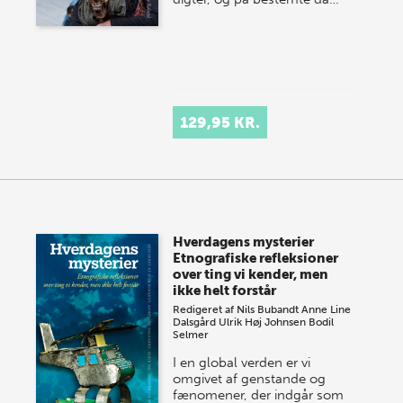
129,95 KR.
Hverdagens mysterier
Etnografiske refleksioner
over ting vi kender, men
ikke helt forstår
Redigeret af
Nils Bubandt
Anne Line
Dalsgård
Ulrik Høj Johnsen
Bodil
Selmer
I en global verden er vi
omgivet af genstande og
fænomener, der indgår som