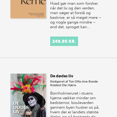
Hvad gør man som forsker,
når det liv og den verden,
man søger at forstå og
beskrive, er så meget mere –
og nogle gange mindre –
end det, sproget kan…
249,95 KR.
De dødes liv
Redigeret af
Ton Otto
Ane Bonde
Rolsted
Ole Høiris
Bornholmeruret i stuens
hjørne vækker minder om
bedstemor, boulevarden
gennem byen husker os på,
hvem der er landets største
digter, og på bestemte da…