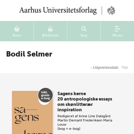
Kurv
Bibliotek
Søg
Menu
Bodil Selmer
↓
Udgivelsesdato
Titel
Sagens kerne
20 antropologiske essays
om skønlitterær
inspiration
Redigeret af
Anne Line Dalsgård
Martin Demant Frederiksen
Maria
Louw
(bog + e-bog)