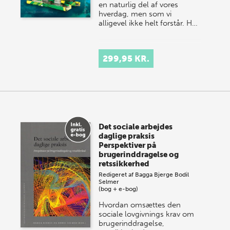
en naturlig del af vores
hverdag, men som vi
alligevel ikke helt forstår. H…
299,95 KR.
Det sociale arbejdes
daglige praksis
Perspektiver på
brugerinddragelse og
retssikkerhed
Redigeret af
Bagga Bjerge
Bodil
Selmer
(bog + e-bog)
Hvordan omsættes den
sociale lovgivnings krav om
brugerinddragelse,