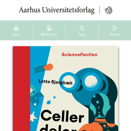
Kurv
Bibliotek
Søg
Menu