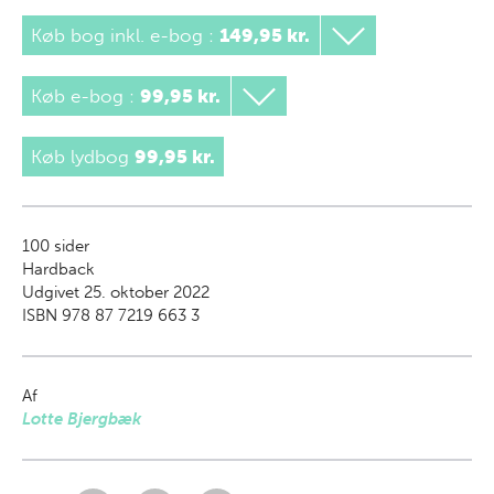
Køb bog inkl. e-bog
:
149,95 kr.
Køb e-bog
:
99,95 kr.
Køb lydbog
99,95 kr.
100
sider
Hardback
Udgivet 25. oktober 2022
ISBN 978 87 7219 663 3
Af
Lotte Bjergbæk