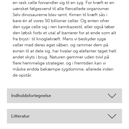
en rask celle forvandler sig til en syg. For kræft er en
uønsket følgesvend til alle flercellede organismer.
Selv dinosaurerne blev ramt. Kimen til kræft sås i
bare én af vores 50 billioner celler. Og enten ofrer
den syge celle sig i ren kamikazestil, eller også løber
den løbsk forbi et utal af barrierer for at ende som alt
fra bryst- til knoglekræft. Mens vi beskyder syge
celler med deres eget våben, og rammer dem på
evnen til at dele sig, har hvaler og elefanter taget helt
andet skyts i brug. Naturen gemmer uden tvivl på
flere hemmelige strategier, og i fremtiden kan vi
måske endda bekæmpe sygdomme, allerede inden
de opstår.
Indholdsfortegnelse
Litteratur