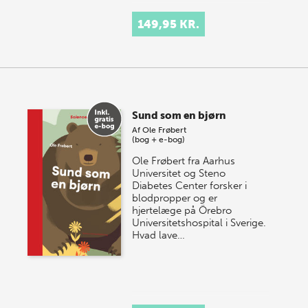
149,95 KR.
Sund som en bjørn
Af
Ole Frøbert
(bog + e-bog)
Ole Frøbert fra Aarhus
Universitet og Steno
Diabetes Center forsker i
blodpropper og er
hjertelæge på Örebro
Universitetshospital i Sverige.
Hvad lave…