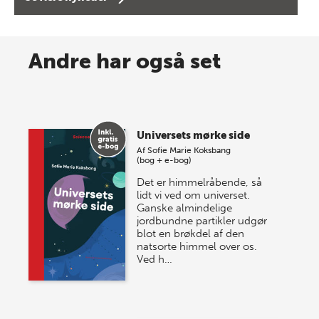
8 maj 2026
Spar op til 70% til sommer-
Andre har også set
lagersalg!
Vi gentager succesen og inviterer igen i år til vores
store sommer-lagersalg, så sæt kryds i kalenderen
Universets mørke side
onsdag den 10. j…
Af
Sofie Marie Koksbang
(bog + e-bog)
Det er himmelråbende, så
lidt vi ved om universet.
Ganske almindelige
jordbundne partikler udgør
blot en brøkdel af den
natsorte himmel over os.
Ved h…