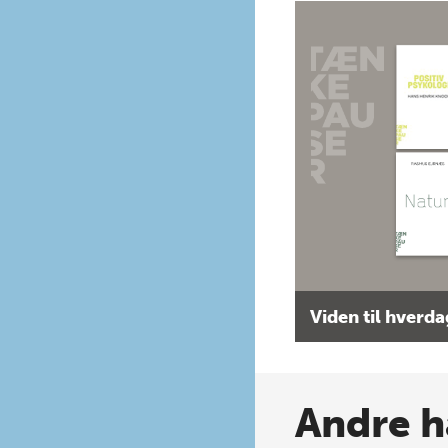
Viden til hverd
Andre h