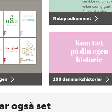
ser ikke ud til, at 
virker særlig godt
Alligevel diskv…
Netop udkommet
agen
100 danmarkshistorier
ar også set