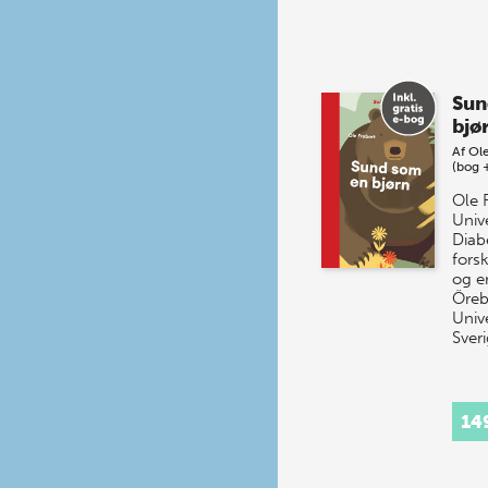
Sun
bjø
Af
Ole
(bog 
Ole 
Univ
Diab
fors
og e
Öreb
Unive
Sver
14