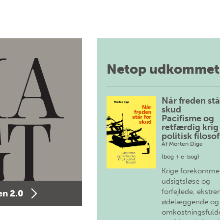
Netop udkommet
Når freden stå
skud
Pacifisme og
retfærdig krig 
politisk filosof
Af
Morten Dige
(bog + e-bog)
Krige forekomme
udsigtsløse og
forfejlede, ekstre
n 2.0
ødelæggende og
omkostningsfulde