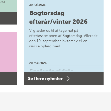
krig
20 juli 2026
.
Bogtorsdag
efterår/vinter 2026
Vi glæder os til at tage hul på
efterårssæsonen af Bogtorsdag. Allerede
den 10. september inviterer vi til en
række oplæg med…
20 maj 2026
Forårets sidste
Se flere nyheder
Bogtorsdag 11. juni
Forårets sidste Bogtorsdag 11. juni Vær
med, når vi sammen med Det Kgl.
Bibliotek i Aarhus fejrer forfatterne bag
vores nyes…