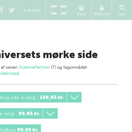
GBP
DKK
In English
EUR
USD
Kurv
Bibliotek
Søg
iversets mørke side
 af
serien
ScienceFaction
(7) og fagområdet
videnskab
bog inkl. e-bog
:
149,95 kr.
 e-bog
:
99,95 kr.
 lydbog
99,95 kr.