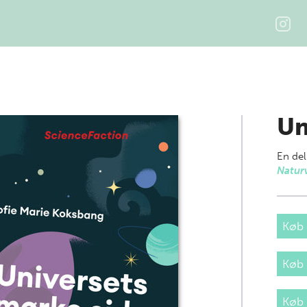
Un
En del
Natur
Køb 
Køb
Køb