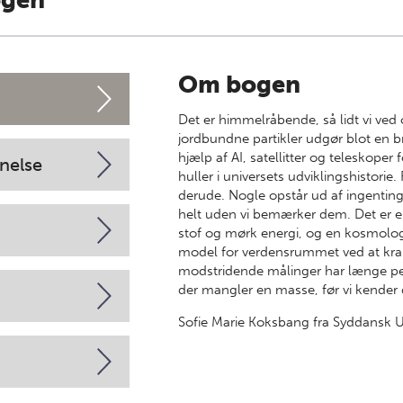
ogen
Om bogen
Det er himmelråbende, så lidt vi ved
jordbundne partikler udgør blot en 
hjælp af AI, satellitter og teleskope
nelse
huller i universets udviklingshistorie
derude. Nogle opstår ud af ingentin
helt uden vi bemærker dem. Det er e
stof og mørk energi, og en kosmologi
model for verdensrummet ved at krake
modstridende målinger har længe peget
der mangler en masse, før vi kender 
Sofie Marie Koksbang fra Syddansk Uni