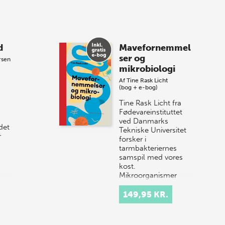
8 maj 2026
Spar op til 70% til
d
Mavefornemmel
sommer-lagersalg!
ser og
rsen
mikrobiologi
Vi gentager succesen og inviterer igen i
Af
Tine Rask Licht
år til vores store sommer-lagersalg,
(bog + e-bog)
så sæt kryds i kalenderen onsdag den
Tine Rask Licht fra
10. j…
Fødevareinstituttet
ved Danmarks
det
Tekniske Universitet
r
forsker i
tarmbakteriernes
samspil med vores
kost.
Mikroorganismer
koloniser…
149,95 KR.