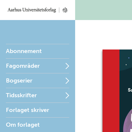
Abonnement
Fagområder
Bogserier
Tidsskrifter
Forlaget skriver
Om forlaget