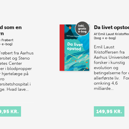
d som en
Da livet opsto
rn
Af
Emil Laust Kristoffe
(bog + e-bog)
 Frøbert
+ e-bog)
Emil Laust
Kristoffersen fra
Frøbert fra Aarhus
Aarhus Universitet
ersitet og Steno
forsker i kunstig
etes Center
evolution og
ker i blodpropper
betingelserne for 
r hjertelæge på
allerførste liv. Fo
ro
omkring 4,6
rsitetshospital i
milliarde…
ige. Hvad lave…
9,95 KR.
149,95 KR.