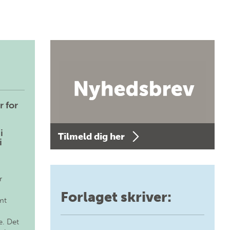
r for
i
Tilmeld dig her
i
r
Forlaget skriver:
mt
. Det