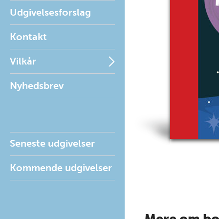
Udgivelsesforslag
Kontakt
Vilkår
Nyhedsbrev
Seneste udgivelser
Kommende udgivelser