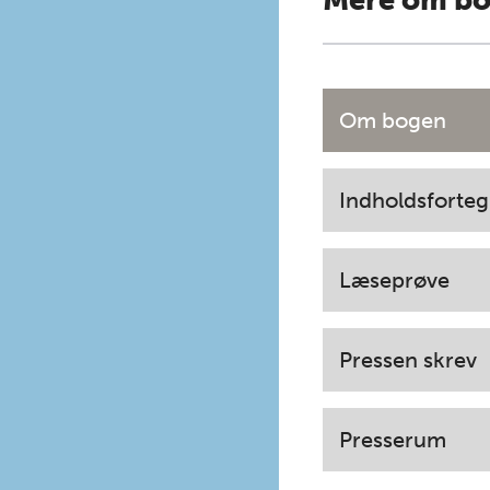
Mere om b
Om bogen
Indholdsforteg
Læseprøve
Pressen skrev
Presserum