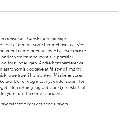
 om universet. Ganske almindelige
brøkdel af den natsorte himmel over os. Ved
r forsøger kosmologer at kaste lys over mørke
. For det vrimler med mystiske partikler
g og forsvinder igen. Andre bombarderer os,
n astronomisk opgave at få styr på mørkt
sk krise truer i horisonten. Måske er vores
lere. Der er dog intet nyt under solen, for
 i den retning, og det står stjerneklart, at
det ydre rum fra ende til anden.
versitet forsker i det sene univers.