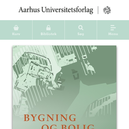
Kurv
Bibliotek
Søg
Menu