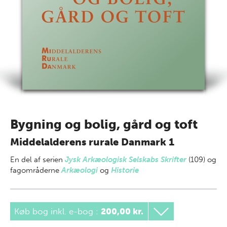
Bygning og bolig, gård og toft
Middelalderens rurale Danmark 1
En del af
serien
Jysk Arkæologisk Selskabs Skrifter
(109) og
fagområderne
Arkæologi
og
Historie
Køb bog inkl. e-bog
:
200,00 kr.