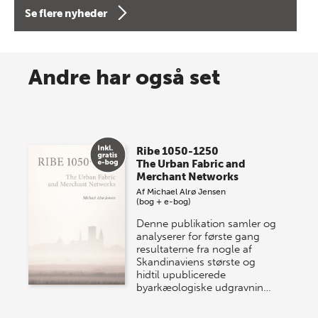
forfatterne bag vores nyes…
Se flere nyheder
8 maj 2026
Spar op til 70% til sommer-
Andre har også set
lagersalg!
Vi gentager succesen og inviterer igen i år til vores
store sommer-lagersalg, så sæt kryds i kalenderen
Ribe 1050-1250
onsdag den 10. j…
The Urban Fabric and
Merchant Networks
Af
Michael Alrø Jensen
(bog + e-bog)
Denne publikation samler og
analyserer for første gang
resultaterne fra nogle af
Skandinaviens største og
hidtil upublicerede
byarkæologiske udgravnin…