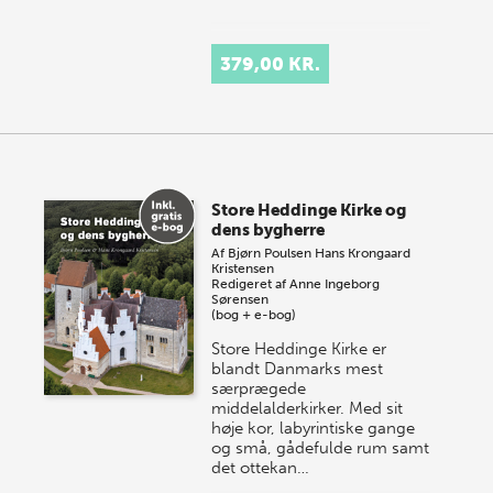
379,00 KR.
Store Heddinge Kirke og
dens bygherre
Af
Bjørn Poulsen
Hans Krongaard
Kristensen
Redigeret af
Anne Ingeborg
Sørensen
(bog + e-bog)
Store Heddinge Kirke er
blandt Danmarks mest
særprægede
middelalderkirker. Med sit
høje kor, labyrintiske gange
og små, gådefulde rum samt
det ottekan…