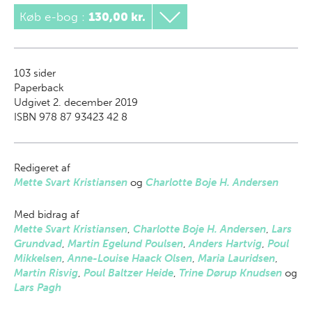
Køb e-bog
:
130,00 kr.
103
sider
Paperback
Udgivet 2. december 2019
ISBN 978 87 93423 42 8
Redigeret af
Mette Svart Kristiansen
og
Charlotte Boje H. Andersen
Med bidrag af
Mette Svart Kristiansen
,
Charlotte Boje H. Andersen
,
Lars
Grundvad
,
Martin Egelund Poulsen
,
Anders Hartvig
,
Poul
Mikkelsen
,
Anne-Louise Haack Olsen
,
Maria Lauridsen
,
Martin Risvig
,
Poul Baltzer Heide
,
Trine Dørup Knudsen
og
Lars Pagh