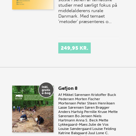
studier med særligt fokus på
middelalderens rurale
Danmark. Med temaet
’metoder’ præsenteres o…
249,95 KR.
Gefjon 8
Af
Mikkel Sørensen
Kristoffer Buck
Pedersen
Morten Fischer
Mortensen
Peter Steen Henriksen
Lasse Sørensen
Søren Brøgger
Anders Hartvig
Pernille Kruse
Mette
Sørensen
Bo Jensen
Niels
Hartmann
Anna S. Beck
Mette
Lykkegaard-Maes
Julie de Vos
Louise Søndergaard
Louise Felding
Katrine Balsgaard Juul
Lone C.