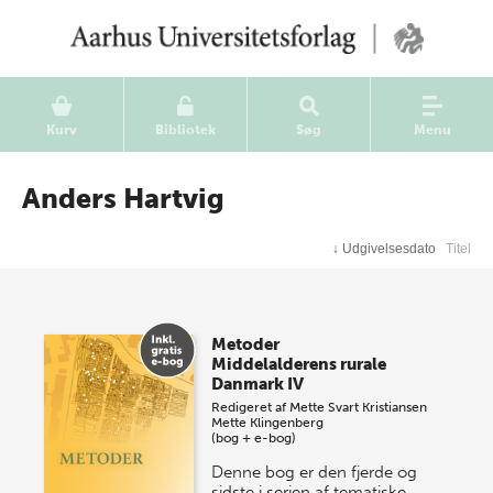
Kurv
Bibliotek
Søg
Menu
Anders Hartvig
↓
Udgivelsesdato
Titel
Metoder
Middelalderens rurale
Danmark IV
Redigeret af
Mette Svart Kristiansen
Mette Klingenberg
(bog + e-bog)
Denne bog er den fjerde og
sidste i serien af tematiske