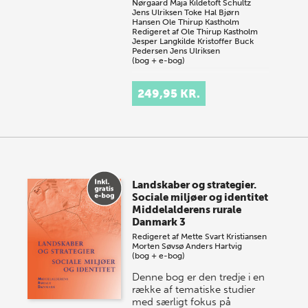
Nørgaard
Maja Kildetoft Schultz
Jens Ulriksen
Toke Hal Bjørn
Hansen
Ole Thirup Kastholm
Redigeret af
Ole Thirup Kastholm
Jesper Langkilde
Kristoffer Buck
Pedersen
Jens Ulriksen
(bog + e-bog)
Gefjon – Arkæologiske
249,95 KR.
studier og rapporter er et
tidsskrift for arkæologiske
emner. Vi publicerer bidrag
fra hele Danmark og
behandler alt fra de ælds…
Landskaber og strategier.
Sociale miljøer og identitet
Middelalderens rurale
Danmark 3
Redigeret af
Mette Svart Kristiansen
Morten Søvsø
Anders Hartvig
(bog + e-bog)
Denne bog er den tredje i en
række af tematiske studier
med særligt fokus på