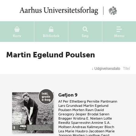
Kurv
Bibliotek
Søg
Menu
Martin Egelund Poulsen
↓
Udgivelsesdato
Titel
Gefjon 9
Af
Per Ethelberg
Pernille Pantmann
Lars Grundvad
Martin Egelund
Poulsen
Morten Ravn
David
Greogory
Jesper Brodal
Søren
Brøgger
Kristina E. Nielsen
Lotte
Reedtz Sparrevohn
Annine S.A.
Moltsen
Andreas Kallmeyer Bloch
Lea Marie Haubro Jacobsen
Marie
Jonsson
Morten Lundbye
Gerd