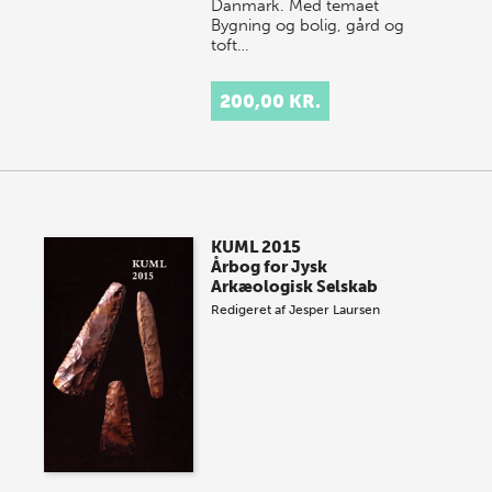
Danmark. Med temaet
Bygning og bolig, gård og
toft…
200,00 KR.
KUML 2015
Årbog for Jysk
Arkæologisk Selskab
Redigeret af
Jesper Laursen