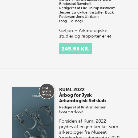
Bindesbøl Ravnholt
Redigeret af
Ole Thirup Kastholm
Jesper Langkilde
Kristoffer Buck
Pedersen
Jens Ulriksen
(bog + e-bog)
Gefjon – Arkæologiske
studier og rapporter er et
tidsskrift for arkæologiske
emner. Vi publicerer bidrag
249,95 KR.
fra hele Danmark, som
omhandler alt fra de æl…
KUML 2022
Årbog for Jysk
Arkæologisk Selskab
Redigeret af
Kristian Jensen
(bog + e-bog)
Forsiden af Kuml 2022
prydes af en jernlænke, som
arkæologer fra Museet
Sønderskov udgravede i 2021