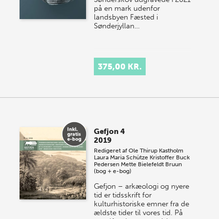
på en mark udenfor
landsbyen Fæsted i
Sønderjyllan…
375,00 KR.
Gefjon 4
2019
Redigeret af
Ole Thirup Kastholm
Laura Maria Schütze
Kristoffer Buck
Pedersen
Mette Bielefeldt Bruun
(bog + e-bog)
Gefjon – arkæologi og nyere
tid er tidsskrift for
kulturhistoriske emner fra de
ældste tider til vores tid. På