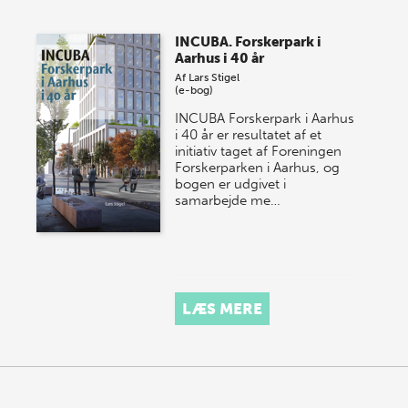
Vi gentager succesen og inviterer igen i år til vores
store sommer-lagersalg, så sæt kryds i kalenderen
INCUBA. Forskerpark i
onsdag den 10. j…
Aarhus i 40 år
Af
Lars Stigel
(e-bog)
INCUBA Forskerpark i Aarhus
i 40 år er resultatet af et
initiativ taget af Foreningen
Forskerparken i Aarhus, og
bogen er udgivet i
samarbejde me…
LÆS MERE