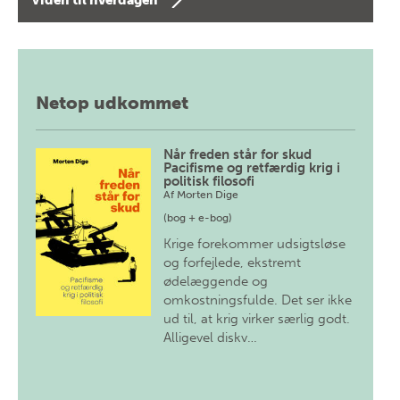
Viden til hverdagen
Netop udkommet
Når freden står for skud
Pacifisme og retfærdig krig i
politisk filosofi
Af
Morten Dige
(bog + e-bog)
Krige forekommer udsigtsløse
og forfejlede, ekstremt
ødelæggende og
omkostningsfulde. Det ser ikke
ud til, at krig virker særlig godt.
Alligevel diskv…