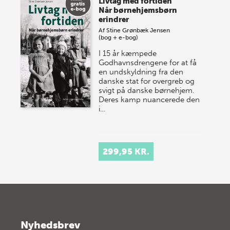
Livtag med fortiden
Når børnehjemsbørn
erindrer
Af
Stine Grønbæk Jensen
(bog + e-bog)
I 15 år kæmpede
Godhavnsdrengene for at få
en und­skyldning fra den
danske stat for overgreb og
svigt på danske børnehjem.
Deres kamp nuancerede den
i…
299,95 KR.
Nyhedsbrev