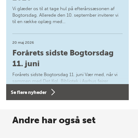
Vi glæder os til at tage hul på efterårssæsonen af
Bogtorsdag. Allerede den 10. september inviterer vi
til en række oplæg med…
20 maj 2026
Forårets sidste Bogtorsdag
11. juni
Forårets sidste Bogtorsdag 11. juni Vær med, når vi
sammen med Det Kgl. Bibliotek i Aarhus fejrer
forfatterne bag vores nyes…
Se flere nyheder
8 maj 2026
Spar op til 70% til sommer-
Andre har også set
lagersalg!