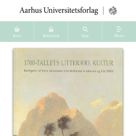
Kurv
Bibliotek
Søg
Menu