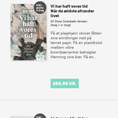
Vi har haft vores tid
Når de ældste afrunder
livet
Af
Stine Grønbæk Jensen
(bog + e-bog)
På et plejehjem skriver Bitten
sine erindringer ned på
ternet papir. På en plastikstol
mellem viltre
brombærranker betragter
Henning sine bier. På en…
299,95 KR.