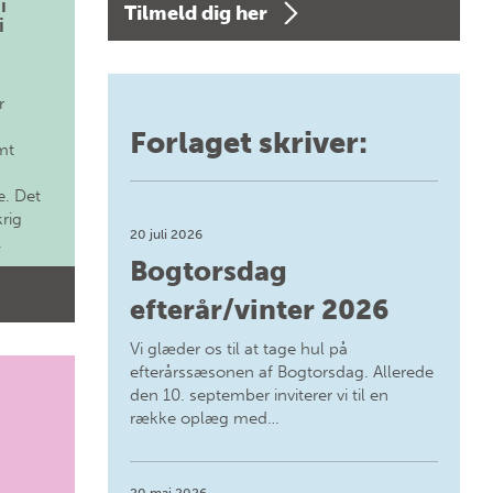
i
Tilmeld dig her
i
r
Forlaget skriver:
mt
. Det
krig
20 juli 2026
.
Bogtorsdag
efterår/vinter 2026
Vi glæder os til at tage hul på
efterårssæsonen af Bogtorsdag. Allerede
den 10. september inviterer vi til en
række oplæg med…
20 maj 2026