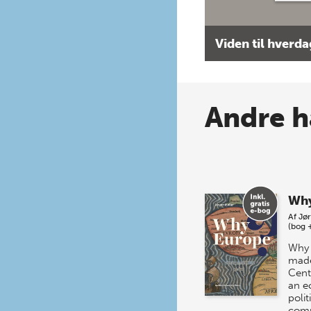
Viden til hverd
Andre h
Why
Af
Jør
(bog 
Why 
made
Cent
an e
poli
comp