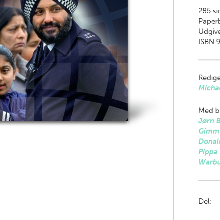
285
si
Paper
Udgive
ISBN 9
Redige
Micha
Med bi
Jørn 
Gimml
Donald
Pippa 
Warbu
Del: