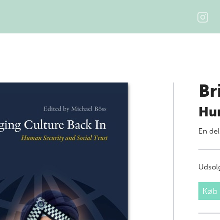
Br
Hum
En del
Udsolg
Køb