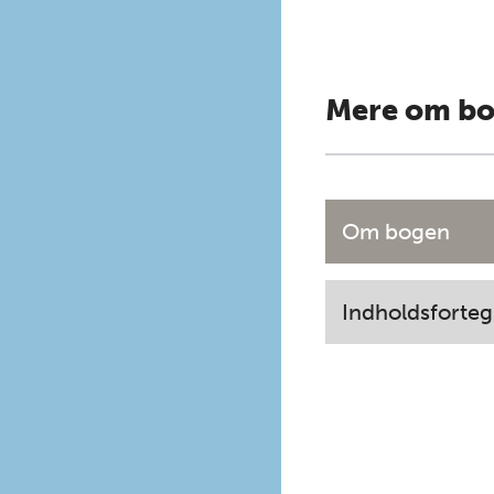
Mere om b
Om bogen
Indholdsforteg