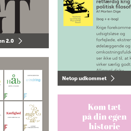
retfærdig krig 
politisk filosof
Af
Morten Dige
(bog + e-bog)
Krige forekomme
udsigtsløse og
forfejlede, ekstre
n 2.0
ødelæggende og
omkostningsfulde
ser ikke ud til, at 
virker særlig godt
Alligevel diskv…
Netop udkommet