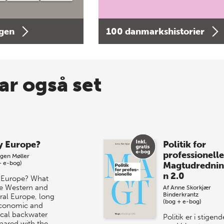
agen
100 danmarkshistorier
ar også set
 Europe?
Politik for
professionelle
gen Møller
+ e-bog)
Magtudredni
n 2.0
Europe? What
 Western and
Af
Anne Skorkjær
Binderkrantz
ral Europe, long
(bog + e-bog)
conomic and
tical backwater
Politik er i stigend
ared with the