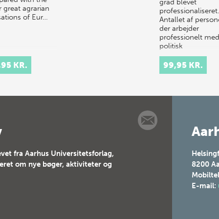
grad blevet
r great agrarian
professionaliseret
isations of Eur…
Antallet af person
der arbejder
professionelt me
politisk
interessevaretage
og kommunikat…
,95 KR.
99,95 KR.
v
Aarh
vet fra Aarhus Universitetsforlag,
Helsing
teret om nye bøger, aktiviteter og
8200
Aa
Mobilte
E-mail: