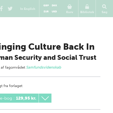
GBP
DKK
In English
EUR
USD
Kurv
Bibliotek
Søg
inging Culture Back In
an Security and Social Trust
 af
fagområdet
Samfundsvidenskab
t fra forlaget
 e-bog
:
129,95 kr.