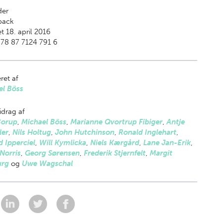
der
back
t 18. april 2016
78 87 7124 791 6
ret af
el Böss
drag af
Borup
,
Michael Böss
,
Marianne Qvortrup Fibiger
,
Antje
er
,
Nils Holtug
,
John Hutchinson
,
Ronald Inglehart
,
 Ipperciel
,
Will Kymlicka
,
Niels Kærgård
,
Lane Jan-Erik
,
Norris
,
Georg Sørensen
,
Frederik Stjernfelt
,
Margit
rg
og
Uwe Wagschal