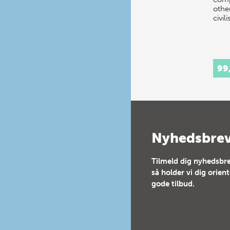
othe
civil
99
Nyhedsbre
Tilmeld dig nyhedsbre
så holder vi dig orien
gode tilbud.