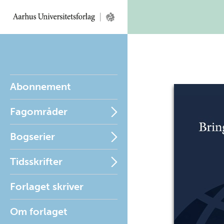
Abonnement
Fagområder
Bogserier
Tidsskrifter
Forlaget skriver
Om forlaget