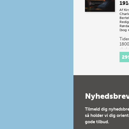
191
Af
Kir
Charl
Berte
Redig
Rørda
(bog 
Tide
1800
skel
sang
29
sang
opst
repr
nye 
på: 
Nyhedsbre
Tilmeld dig nyhedsbre
så holder vi dig orien
gode tilbud.