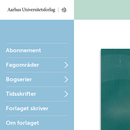
Abonnement
Fagområder
Bogserier
Tidsskrifter
Forlaget skriver
Om forlaget