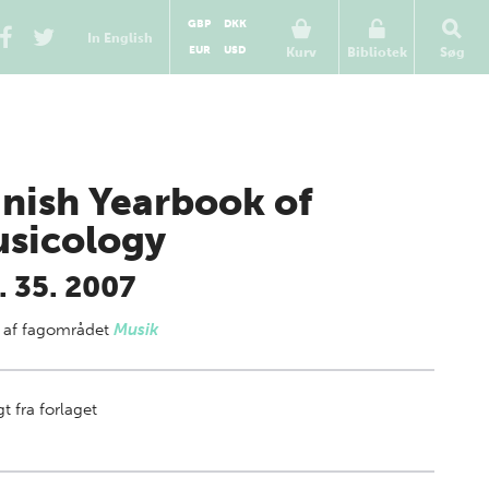
GBP
DKK
In English
EUR
USD
Kurv
Bibliotek
Søg
nish Yearbook of
sicology
. 35. 2007
 af
fagområdet
Musik
t fra forlaget