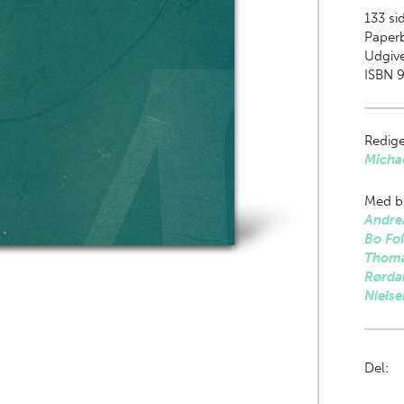
133
sid
Paper
Udgive
ISBN 
Redige
Michae
Med bi
Andre
Bo Fo
Thoma
Rørda
Nielse
Del: