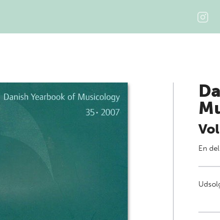
Da
Mu
Vol
En del
Udsolg