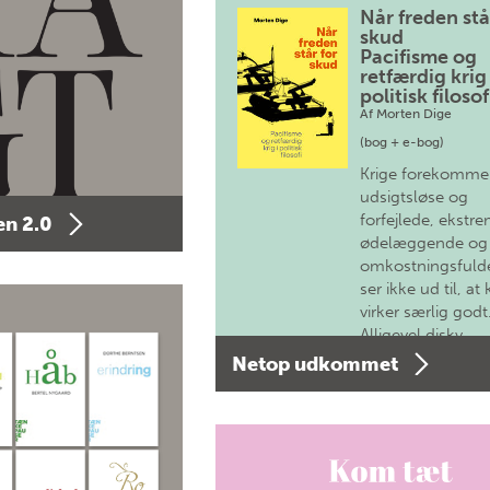
Når freden stå
skud
Pacifisme og
retfærdig krig 
politisk filosof
Af
Morten Dige
(bog + e-bog)
Krige forekomme
udsigtsløse og
forfejlede, ekstre
n 2.0
ødelæggende og
omkostningsfulde
ser ikke ud til, at 
virker særlig godt
Alligevel diskv…
Netop udkommet