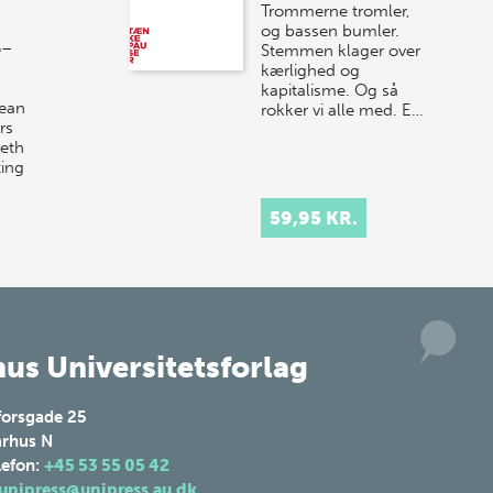
Trommerne tromler,
10. j…
og bassen bumler.
5–
Stemmen klager over
kærlighed og
kapitalisme. Og så
ean
rokker vi alle med. E…
rs
ieth
ting
…
59,95 KR.
us Universitetsforlag
forsgade 25
rhus N
lefon:
+45 53 55 05 42
unipress@unipress.au.dk