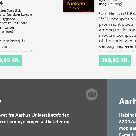
4
(bog + e-bog)
sten Sass Bak
Carl Nielsen (186
otte Rørdam Larsen
1931) occupies a
l Nygaard
eret af
Charlotte
prominent place
m Larsen
among the Europ
+ e-bog)
modern compose
of the early twent
n omkring år
century, represen
 var
the generation of
sættende i dansk
historie. To nye
9,95 KR.
399,95 KR.
traditioner
od, som
æsenterede helt
måder at synge
f…
v
Aarh
vet fra Aarhus Universitetsforlag,
Helsing
teret om nye bøger, aktiviteter og
8200
Aa
Mobilte
E-mail: