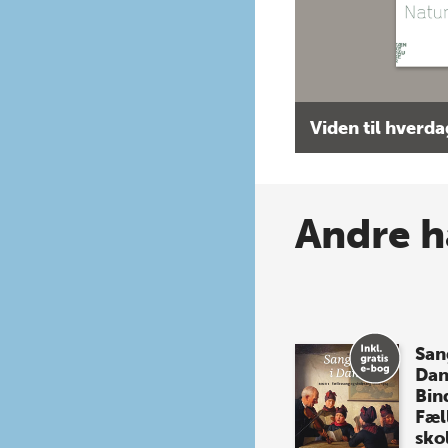
Viden til hverd
Andre h
Sang
Da
Bind
Fæl
sko