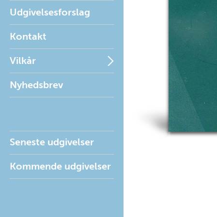
Udgivelsesforslag
Kontakt
Vilkår
Nyhedsbrev
Seneste udgivelser
Kommende udgivelser