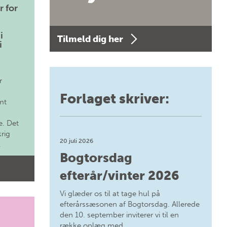
r for
i
Tilmeld dig her
i
r
Forlaget skriver:
mt
. Det
krig
20 juli 2026
.
Bogtorsdag
efterår/vinter 2026
Vi glæder os til at tage hul på
efterårssæsonen af Bogtorsdag. Allerede
den 10. september inviterer vi til en
række oplæg med…