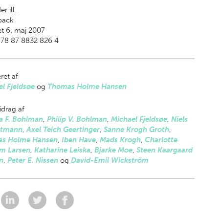
er ill.
back
t 6. maj 2007
978 87 8832 826 4
ret af
l Fjeldsøe
og
Thomas Holme Hansen
drag af
a F. Bohlman
,
Philip V. Bohlman
,
Michael Fjeldsøe
,
Niels
ltmann
,
Axel Teich Geertinger
,
Sanne Krogh Groth
,
s Holme Hansen
,
Iben Have
,
Mads Krogh
,
Charlotte
m Larsen
,
Katharine Leiska
,
Bjarke Moe
,
Steen Kaargaard
n
,
Peter E. Nissen
og
David-Emil Wickström