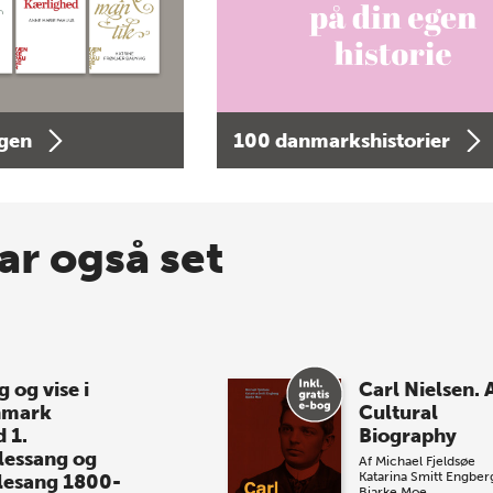
agen
100 danmarkshistorier
ar også set
 og vise i
Carl Nielsen. 
nmark
Cultural
 1.
Biography
lessang og
Af
Michael Fjeldsøe
Katarina Smitt Engber
lesang 1800-
Bjarke Moe