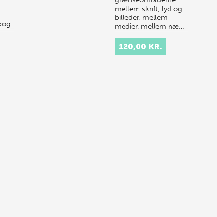
grænseområderne
mellem skrift, lyd og
billeder, mellem
 bog
medier, mellem næ…
ret
120,00 KR.