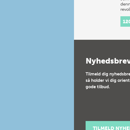
den
revo
komm
har 
12
Nyhedsbre
Tilmeld dig nyhedsbre
så holder vi dig orien
gode tilbud.
TILMELD NYH