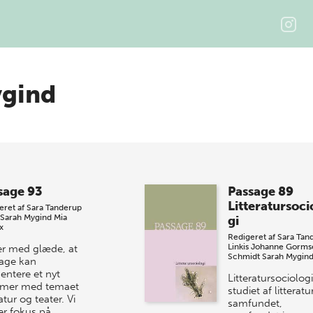
ygind
sage 93
Passage 89
Litteratursoci
eret af
Sara Tanderup
Sarah Mygind
Mia
gi
x
Redigeret af
Sara Tan
Linkis
Johanne Gorms
er med glæde, at
Schmidt
Sarah Mygin
age kan
entere et nyt
Litteratursociologi
mer med temaet
studiet af litteratu
ratur og teater. Vi
samfundet,
er fokus på