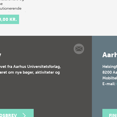
ne
lutionerende
unikationsteknologi
nat…
0,00 KR.
v
Aarh
vet fra Aarhus Universitetsforlag,
Helsing
teret om nye bøger, aktiviteter og
8200
Aa
Mobilte
E-mail:
EDSBREV
FI