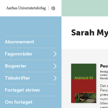
Sarah M
Abonnement
Fagområder
Bogserier
Pas
Redig
Linkis
Tidsskrifter
Rendi
Det 
Forlaget skriver
Pass
præs
num
Om forlaget
litte
sætt