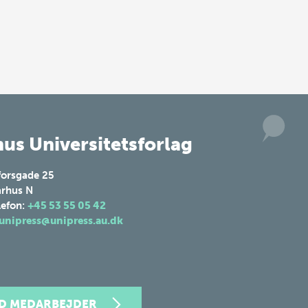
us Universitetsforlag
forsgade 25
rhus N
lefon:
+45 53 55 05 42
unipress@unipress.au.dk
ND MEDARBEJDER