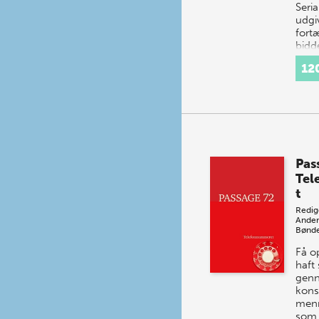
Seria
udgi
fortæ
bidd
ofte
12
Pas
Tel
t
Redig
Ander
Bønde
Få o
haft 
gen
kons
menn
som 