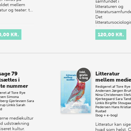
samfundet i
oldet mellem
litteraturen og
ratur og teater: t…
litteratursamfunde
Det
litteratursociologi
felt udvides i…
0,00 KR.
120,00 KR.
sage 79
Litteratur
tsættes i
mellem medie
te nummer
Redigeret af
Tore Rye
Andersen
Jørgen Bru
eret af
Tore Rye
Nina Christensen
Stef
sen
Simona
Kjerkegaard
Sara Tan
rberg Gjerlevsen
Sara
Linkis
Birgitte Stougaa
rup Linkis
Sarah
Pedersen
Hans Kristia
nd
Rustad
(bog + e-bog)
rne mediekultur
vid udstrækning
Litteratur kan sige
liseret kultur.
hvad som helst.