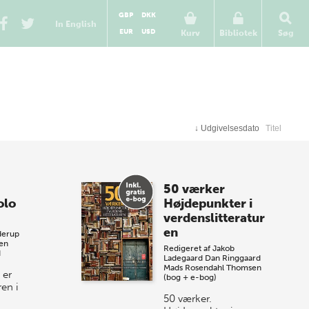
GBP
DKK
In English
EUR
USD
Kurv
Bibliotek
Søg
↓
Udgivelsesdato
Titel
50 værker
olo
Højdepunkter i
verdenslitteratur
en
derup
en
Redigeret af
Jakob
d
Ladegaard
Dan Ringgaard
Mads Rosendahl Thomsen
 er
(bog + e-bog)
ren i
50 værker.