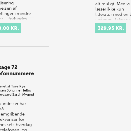
lisering –
alt muligt. Men vi
velsen af
læser ikke kun
llinger i mindre
litteratur med en
er – forbindes
i hånden. I dag er
 med Viktoria…
bogstaverne vand
0,00 KR.
329,95 KR.
ud af de trykte…
sage 72
efonnummere
eret af
Tore Rye
sen
Johanne Helbo
rgaard
Sarah Mygind
pfindelser har
så
nemgribende
ekvenser for
eskets hverdag
telefonen, og