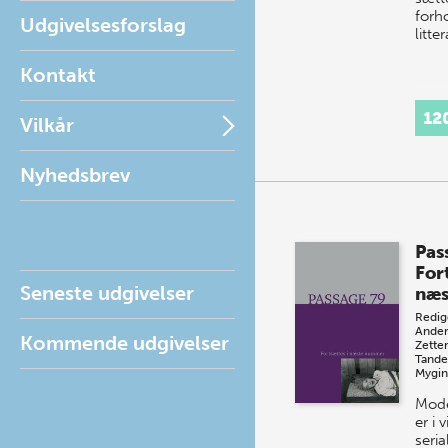
forh
Udgivelsesforslag
litte
Kontakt
12
Vilkår
Nyhedsbrev
Pas
For
Seneste udgivelser
næs
Redig
Ander
Kommende udgivelser
Zette
Tande
Mygi
Mode
er i 
seria