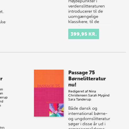
Højdepunkter i
verdenslitteraturen
introducerer til de
t.
uomgængelige
klassikere, til de
ske
populære
læserfavoritter og de
399,95 KR.
mere ukendte
mestervæ…
Passage 75
r
Børnelitteratur
nu!
hn
Redigeret af
Nina
an
Christensen
Sarah Mygind
derup
Sara Tanderup
rd
n
Både dansk og
international børne-
og ungdomslitteratur
søger i disse år ud i
 Om